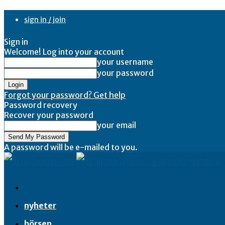
sign in / join
Sign in
Welcome! Log into your account
your username
your password
Forgot your password? Get help
Password recovery
Recover your password
your email
A password will be e-mailed to you.
Ekonominyheter.se
nyheter
börsen