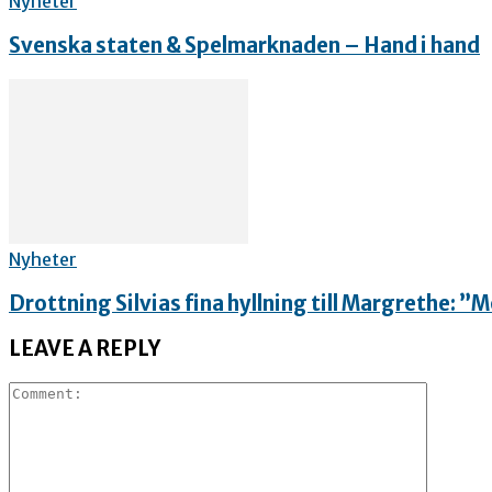
Nyheter
Svenska staten & Spelmarknaden – Hand i hand
Nyheter
Drottning Silvias fina hyllning till Margrethe: 
LEAVE A REPLY