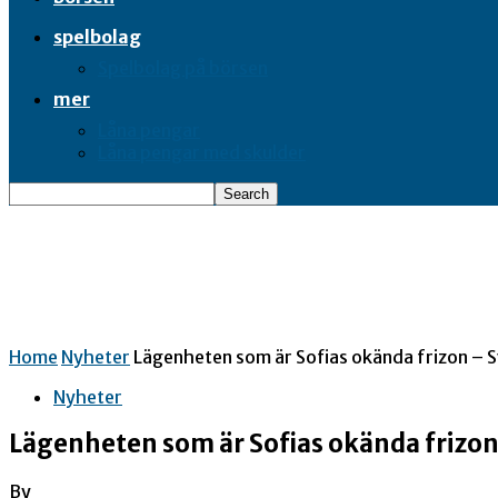
spelbolag
Spelbolag på börsen
mer
Låna pengar
Låna pengar med skulder
Home
Nyheter
Lägenheten som är Sofias okända frizon – 
Nyheter
Lägenheten som är Sofias okända frizo
By