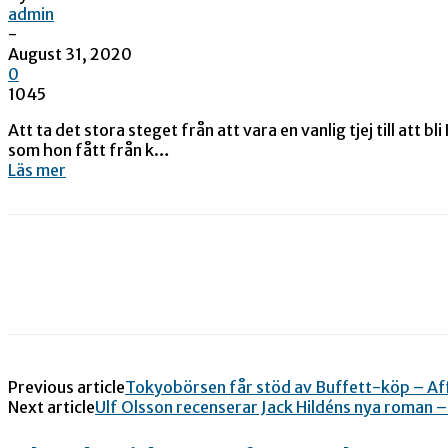
admin
-
August 31, 2020
0
1045
Att ta det stora steget från att vara en vanlig tjej till at
som hon fått från k…
Läs mer
Previous article
Tokyobörsen får stöd av Buffett-köp – Af
Next article
Ulf Olsson recenserar Jack Hildéns nya roman 