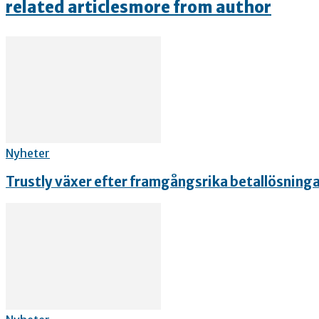
related articles
more from author
Nyheter
Trustly växer efter framgångsrika betallösning