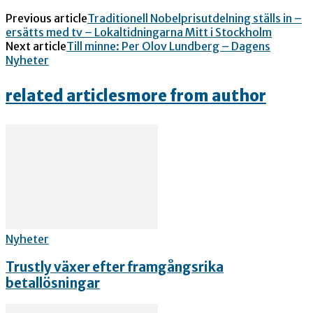
Previous article
Traditionell Nobelprisutdelning ställs in –
ersätts med tv – Lokaltidningarna Mitt i Stockholm
Next article
Till minne: Per Olov Lundberg – Dagens
Nyheter
related articles
more from author
Nyheter
Trustly växer efter framgångsrika
betallösningar