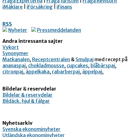
Fråga Experterna
|
Fråga Juristen
|
Fråga Revisorn
iMäklare
|
iFörsäkring
|
iFinans
RSS
Nyheter
Pressmeddelanden
Andra intressanta sajter
Vykort
Synonymer
Matkanalen
,
Receptcentralen
&
Smulpaj
med recept på
ananaspaj
,
chokladmousse
,
cupcakes
,
blåbärspaj
,
citronpaj
,
äppelkaka
,
rabarberpaj
,
äppelpaj
,
Bildelar
&
reservdelar
Bildelar & reservdelar
Bildäck, hjul & fälgar
Nyhetsarkiv
Svenska ekonominyheter
Utländska ekonominyheter