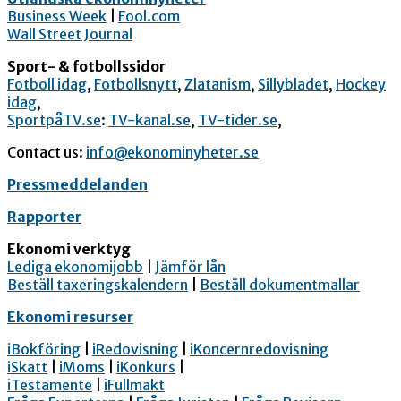
Business Week
|
Fool.com
Wall Street Journal
Sport- & fotbollssidor
Fotboll idag
,
Fotbollsnytt
,
Zlatanism
,
Sillybladet
,
Hockey
idag
,
SportpåTV.se
:
TV-kanal.se
,
TV-tider.se
,
Contact us:
info@ekonominyheter.se
Pressmeddelanden
Rapporter
Ekonomi verktyg
Lediga ekonomijobb
|
Jämför lån
Beställ taxeringskalendern
|
Beställ dokumentmallar
Ekonomi resurser
iBokföring
|
iRedovisning
|
iKoncernredovisning
iSkatt
|
iMoms
|
iKonkurs
|
iTestamente
|
iFullmakt