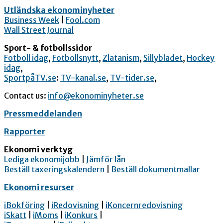
Utländska ekonominyheter
Business Week
|
Fool.com
Wall Street Journal
Sport- & fotbollssidor
Fotboll idag
,
Fotbollsnytt
,
Zlatanism
,
Sillybladet
,
Hockey
idag
,
SportpåTV.se
:
TV-kanal.se
,
TV-tider.se
,
Contact us:
info@ekonominyheter.se
Pressmeddelanden
Rapporter
Ekonomi verktyg
Lediga ekonomijobb
|
Jämför lån
Beställ taxeringskalendern
|
Beställ dokumentmallar
Ekonomi resurser
iBokföring
|
iRedovisning
|
iKoncernredovisning
iSkatt
|
iMoms
|
iKonkurs
|