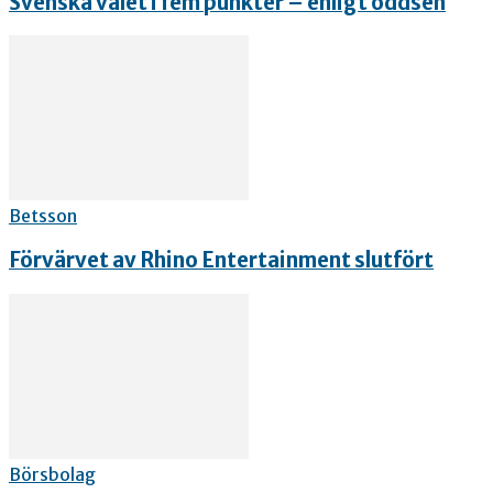
Svenska valet i fem punkter – enligt oddsen
Betsson
Förvärvet av Rhino Entertainment slutfört
Börsbolag