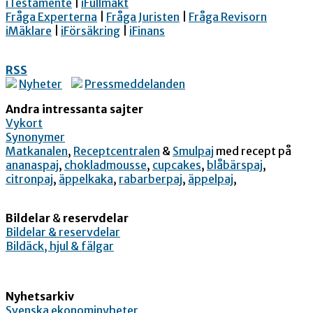
iTestamente
|
iFullmakt
Fråga Experterna
|
Fråga Juristen
|
Fråga Revisorn
iMäklare
|
iFörsäkring
|
iFinans
RSS
Nyheter
Pressmeddelanden
Andra intressanta sajter
Vykort
Synonymer
Matkanalen
,
Receptcentralen
&
Smulpaj
med recept på
ananaspaj
,
chokladmousse
,
cupcakes
,
blåbärspaj
,
citronpaj
,
äppelkaka
,
rabarberpaj
,
äppelpaj
,
Bildelar
&
reservdelar
Bildelar & reservdelar
Bildäck, hjul & fälgar
Nyhetsarkiv
Svenska ekonominyheter