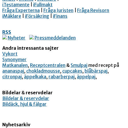
iTestamente
|
iFullmakt
Fråga Experterna
|
Fråga Juristen
|
Fråga Revisorn
iMäklare
|
iFörsäkring
|
iFinans
RSS
Nyheter
Pressmeddelanden
Andra intressanta sajter
Vykort
Synonymer
Matkanalen
,
Receptcentralen
&
Smulpaj
med recept på
ananaspaj
,
chokladmousse
,
cupcakes
,
blåbärspaj
,
citronpaj
,
äppelkaka
,
rabarberpaj
,
äppelpaj
,
Bildelar
&
reservdelar
Bildelar & reservdelar
Bildäck, hjul & fälgar
Nyhetsarkiv