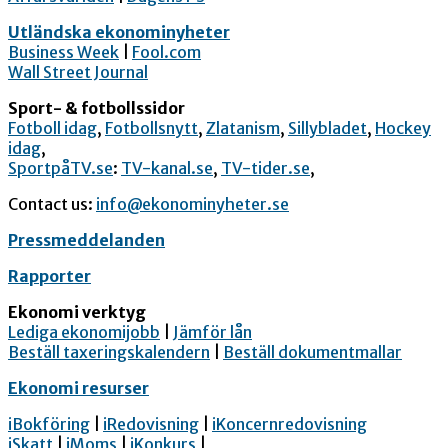
Utländska ekonominyheter
Business Week
|
Fool.com
Wall Street Journal
Sport- & fotbollssidor
Fotboll idag
,
Fotbollsnytt
,
Zlatanism
,
Sillybladet
,
Hockey
idag
,
SportpåTV.se
:
TV-kanal.se
,
TV-tider.se
,
Contact us:
info@ekonominyheter.se
Pressmeddelanden
Rapporter
Ekonomi verktyg
Lediga ekonomijobb
|
Jämför lån
Beställ taxeringskalendern
|
Beställ dokumentmallar
Ekonomi resurser
iBokföring
|
iRedovisning
|
iKoncernredovisning
iSkatt
|
iMoms
|
iKonkurs
|