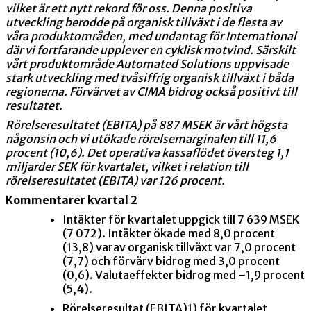
vilket är ett nytt rekord för oss. Denna positiva
utveckling berodde på organisk tillväxt i de flesta av
våra produktområden, med undantag för International
där vi fortfarande upplever en cyklisk motvind. Särskilt
vårt produktområde Automated Solutions uppvisade
stark utveckling med tvåsiffrig organisk tillväxt i båda
regionerna. Förvärvet av CIMA bidrog också positivt till
resultatet.
Rörelseresultatet (EBITA) på 887 MSEK är vårt högsta
någonsin och vi utökade rörelsemarginalen till 11,6
procent (10,6). Det operativa kassaflödet översteg 1,1
miljarder SEK för kvartalet, vilket i relation till
rörelseresultatet (EBITA) var 126 procent.
Kommentarer kvartal 2
Intäkter för kvartalet uppgick till 7 639 MSEK
(7 072). Intäkter ökade med 8,0 procent
(13,8) varav organisk tillväxt var 7,0 procent
(7,7) och förvärv bidrog med 3,0 procent
(0,6). Valutaeffekter bidrog med –1,9 procent
(5,4).
Rörelseresultat (EBITA)
1)
för kvartalet