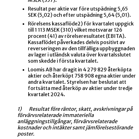
Resultat per aktie var före utspädning 5,65
SEK (5,02) och efter utspädning 5,64 (5,01).
Rörelsens kassaflöde
2)
för kvartalet uppgick
till 1 113 MSEK (310) vilket motsvarar 126
procent (41) av rörelseresultatet (EBITA).
Kassaflödet påverkades delvis positivt av
reverseringen av den tillfälliga uppbyggnaden
av lager i utländsk valuta över kvartalsslutet
som skedde i första kvartalet.
Loomis AB har dragit in 4 279 829 återköpta
aktier och återköpt 758 908 egna aktier under
andra kvartalet.
Styrelsen har beslutat att
fortsätta med återköp av aktier under tredje
kvartalet 2024.
1)
Resultat före räntor, skatt, avskrivningar på
förvärvsrelaterade immateriella
anläggningstillgångar, förvärvsrelaterade
kostnader och intäkter samt jämförelsestörande
poster.