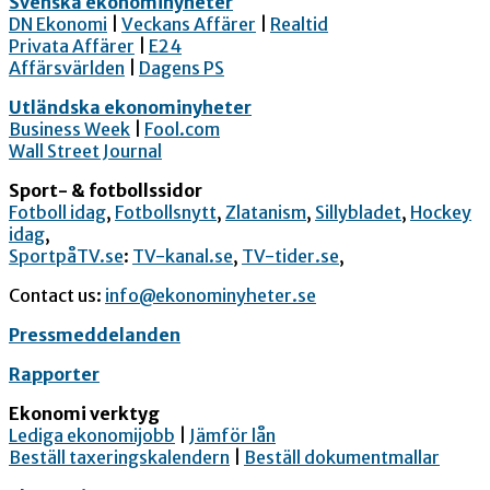
Svenska ekonominyheter
DN Ekonomi
|
Veckans Affärer
|
Realtid
Privata Affärer
|
E24
Affärsvärlden
|
Dagens PS
Utländska ekonominyheter
Business Week
|
Fool.com
Wall Street Journal
Sport- & fotbollssidor
Fotboll idag
,
Fotbollsnytt
,
Zlatanism
,
Sillybladet
,
Hockey
idag
,
SportpåTV.se
:
TV-kanal.se
,
TV-tider.se
,
Contact us:
info@ekonominyheter.se
Pressmeddelanden
Rapporter
Ekonomi verktyg
Lediga ekonomijobb
|
Jämför lån
Beställ taxeringskalendern
|
Beställ dokumentmallar