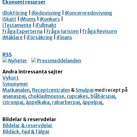
Ekonomi resurser
iBokföring
|
iRedovisning
|
iKoncernredovisning
iSkatt
|
iMoms
|
iKonkurs
|
iTestamente
|
iFullmakt
Fråga Experterna
|
Fråga Juristen
|
Fråga Revisorn
iMäklare
|
iFörsäkring
|
iFinans
RSS
Nyheter
Pressmeddelanden
Andra intressanta sajter
Vykort
Synonymer
Matkanalen
,
Receptcentralen
&
Smulpaj
med recept på
ananaspaj
,
chokladmousse
,
cupcakes
,
blåbärspaj
,
citronpaj
,
äppelkaka
,
rabarberpaj
,
äppelpaj
,
Bildelar
&
reservdelar
Bildelar & reservdelar
Bildäck, hjul & fälgar