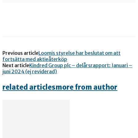
Previous article
Loomis styrelse har beslutat om att
fortsätta med aktieåterköp
Next article
Kindred Group plc – delårsrapport: Januari –
juni 2024 (ej reviderad)
related articles
more from author