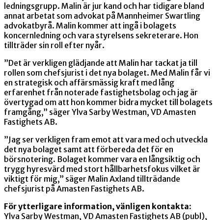
ledningsgrupp. Malin är jur kand och har tidigare bland
annat arbetat som advokat på Mannheimer Swartling
advokatbyrå. Malin kommer att ingå i bolagets
koncernledning och vara styrelsens sekreterare. Hon
tillträder sin roll efter nyår.
”Det är verkligen glädjande att Malin har tackat ja till
rollen som chefsjurist i det nya bolaget. Med Malin får vi
en strategisk och affärsmässig kraft med lång
erfarenhet från noterade fastighetsbolag och jag är
övertygad om att hon kommer bidra mycket till bolagets
framgång,” säger Ylva Sarby Westman, VD Amasten
Fastighets AB.
”Jag ser verkligen fram emot att vara med och utveckla
det nya bolaget samt att förbereda det för en
börsnotering. Bolaget kommer vara en långsiktig och
trygg hyresvärd med stort hållbarhetsfokus vilket är
viktigt för mig,” säger Malin Axland tillträdande
chefsjurist på Amasten Fastighets AB.
För ytterligare information, vänligen kontakta:
Ylva Sarby Westman, VD Amasten Fastighets AB (publ),