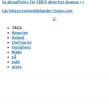
Se aktuell börs för SBB D aktie hos Avanza =>
Läs hela pressmeddelandet Cision.com
TAGS
Amasten
Axland
chefsjurist
Fastighets
Malin
på
publ
utses