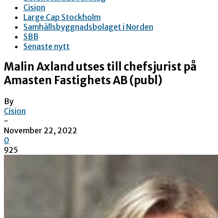
Cision
Large Cap Stockholm
Samhällsbyggnadsbolaget i Norden
SBB
Senaste nytt
Malin Axland utses till chefsjurist på
Amasten Fastighets AB (publ)
By
Cision
-
November 22, 2022
0
925