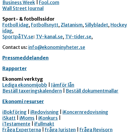
Business Week
|
Fool.com
Wall Street Journal
Sport- & fotbollssidor
Fotboll idag
,
Fotbollsnytt
,
Zlatanism
,
Sillybladet
,
Hockey
idag
,
SportpåTV.se
:
TV-kanal.se
,
TV-tider.se
,
Contact us:
info@ekonominyheter.se
Pressmeddelanden
Rapporter
Ekonomi verktyg
Lediga ekonomijobb
|
Jämför lån
Beställ taxeringskalendern
|
Beställ dokumentmallar
Ekonomi resurser
iBokföring
|
iRedovisning
|
iKoncernredovisning
iSkatt
|
iMoms
|
iKonkurs
|
iTestamente
|
iFullmakt
Fråga Experterna
|
Fråga Juristen
|
Fråga Revisorn