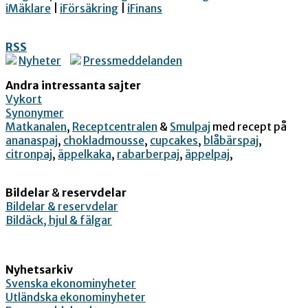
iMäklare
|
iFörsäkring
|
iFinans
RSS
Nyheter
Pressmeddelanden
Andra intressanta sajter
Vykort
Synonymer
Matkanalen
,
Receptcentralen
&
Smulpaj
med recept på
ananaspaj
,
chokladmousse
,
cupcakes
,
blåbärspaj
,
citronpaj
,
äppelkaka
,
rabarberpaj
,
äppelpaj
,
Bildelar
&
reservdelar
Bildelar & reservdelar
Bildäck, hjul & fälgar
Nyhetsarkiv
Svenska ekonominyheter
Utländska ekonominyheter