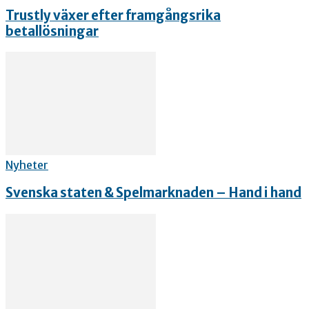
Trustly växer efter framgångsrika
betallösningar
Nyheter
Svenska staten & Spelmarknaden – Hand i hand