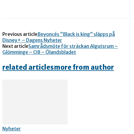
Previous article
Beyoncés ”Black is king” släpps på
Disney+ – Dagens Nyheter
Next article
Samrådsmöte för sträckan Algutsrum –
Glömminge – OB – Ölandsbladet
related articles
more from author
Nyheter