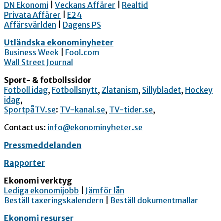
DN Ekonomi
|
Veckans Affärer
|
Realtid
Privata Affärer
|
E24
Affärsvärlden
|
Dagens PS
Utländska ekonominyheter
Business Week
|
Fool.com
Wall Street Journal
Sport- & fotbollssidor
Fotboll idag
,
Fotbollsnytt
,
Zlatanism
,
Sillybladet
,
Hockey
idag
,
SportpåTV.se
:
TV-kanal.se
,
TV-tider.se
,
Contact us:
info@ekonominyheter.se
Pressmeddelanden
Rapporter
Ekonomi verktyg
Lediga ekonomijobb
|
Jämför lån
Beställ taxeringskalendern
|
Beställ dokumentmallar
Ekonomi resurser