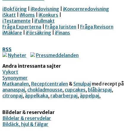
iBokföring
|
iRedovisning
|
iKoncernredovisning
iSkatt
|
iMoms
|
iKonkurs
|
iTestamente
|
iFullmakt
Fråga Experterna
|
Fråga Juristen
|
Fråga Revisorn
iMäklare
|
iFörsäkring
|
iFinans
RSS
Nyheter
Pressmeddelanden
Andra intressanta sajter
Vykort
Synonymer
Matkanalen
,
Receptcentralen
&
Smulpaj
med recept på
ananaspaj
,
chokladmousse
,
cupcakes
,
blåbärspaj
,
citronpaj
,
äppelkaka
,
rabarberpaj
,
äppelpaj
,
Bildelar
&
reservdelar
Bildelar & reservdelar
Bildäck, hjul & fälgar