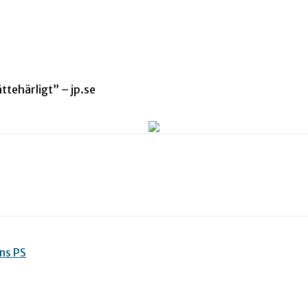
ttehärligt” – jp.se
ns PS