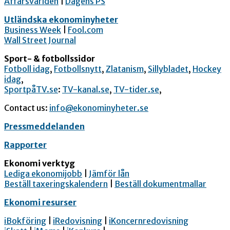
Affärsvärlden
|
Dagens PS
Utländska ekonominyheter
Business Week
|
Fool.com
Wall Street Journal
Sport- & fotbollssidor
Fotboll idag
,
Fotbollsnytt
,
Zlatanism
,
Sillybladet
,
Hockey
idag
,
SportpåTV.se
:
TV-kanal.se
,
TV-tider.se
,
Contact us:
info@ekonominyheter.se
Pressmeddelanden
Rapporter
Ekonomi verktyg
Lediga ekonomijobb
|
Jämför lån
Beställ taxeringskalendern
|
Beställ dokumentmallar
Ekonomi resurser
iBokföring
|
iRedovisning
|
iKoncernredovisning