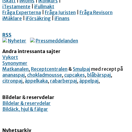
iSkatt
|
iMoms
|
iKonkurs
|
iTestamente
|
iFullmakt
Fråga Experterna
|
Fråga Juristen
|
Fråga Revisorn
iMäklare
|
iFörsäkring
|
iFinans
RSS
Nyheter
Pressmeddelanden
Andra intressanta sajter
Vykort
Synonymer
Matkanalen
,
Receptcentralen
&
Smulpaj
med recept på
ananaspaj
,
chokladmousse
,
cupcakes
,
blåbärspaj
,
citronpaj
,
äppelkaka
,
rabarberpaj
,
äppelpaj
,
Bildelar
&
reservdelar
Bildelar & reservdelar
Bildäck, hjul & fälgar
Nyhetsarkiv