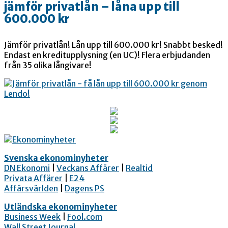
jämför privatlån – låna upp till
600.000 kr
Jämför privatlån! Lån upp till 600.000 kr! Snabbt besked!
Endast en kreditupplysning (en UC)! Flera erbjudanden
från 35 olika långivare!
Svenska ekonominyheter
DN Ekonomi
|
Veckans Affärer
|
Realtid
Privata Affärer
|
E24
Affärsvärlden
|
Dagens PS
Utländska ekonominyheter
Business Week
|
Fool.com
Wall Street Journal