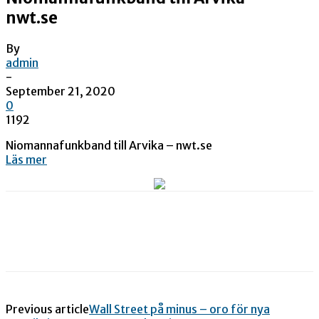
nwt.se
By
admin
-
September 21, 2020
0
1192
Niomannafunkband till Arvika – nwt.se
Läs mer
Previous article
Wall Street på minus – oro för nya