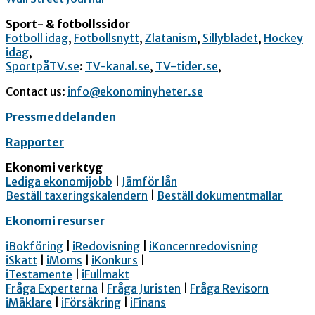
Sport- & fotbollssidor
Fotboll idag
,
Fotbollsnytt
,
Zlatanism
,
Sillybladet
,
Hockey
idag
,
SportpåTV.se
:
TV-kanal.se
,
TV-tider.se
,
Contact us:
info@ekonominyheter.se
Pressmeddelanden
Rapporter
Ekonomi verktyg
Lediga ekonomijobb
|
Jämför lån
Beställ taxeringskalendern
|
Beställ dokumentmallar
Ekonomi resurser
iBokföring
|
iRedovisning
|
iKoncernredovisning
iSkatt
|
iMoms
|
iKonkurs
|
iTestamente
|
iFullmakt
Fråga Experterna
|
Fråga Juristen
|
Fråga Revisorn
iMäklare
|
iFörsäkring
|
iFinans