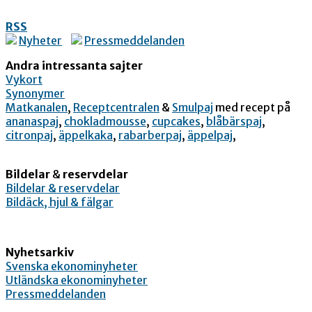
RSS
Nyheter
Pressmeddelanden
Andra intressanta sajter
Vykort
Synonymer
Matkanalen
,
Receptcentralen
&
Smulpaj
med recept på
ananaspaj
,
chokladmousse
,
cupcakes
,
blåbärspaj
,
citronpaj
,
äppelkaka
,
rabarberpaj
,
äppelpaj
,
Bildelar
&
reservdelar
Bildelar & reservdelar
Bildäck, hjul & fälgar
Nyhetsarkiv
Svenska ekonominyheter
Utländska ekonominyheter
Pressmeddelanden