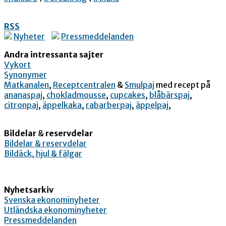
RSS
Nyheter
Pressmeddelanden
Andra intressanta sajter
Vykort
Synonymer
Matkanalen
,
Receptcentralen
&
Smulpaj
med recept på
ananaspaj
,
chokladmousse
,
cupcakes
,
blåbärspaj
,
citronpaj
,
äppelkaka
,
rabarberpaj
,
äppelpaj
,
Bildelar
&
reservdelar
Bildelar & reservdelar
Bildäck, hjul & fälgar
Nyhetsarkiv
Svenska ekonominyheter
Utländska ekonominyheter
Pressmeddelanden