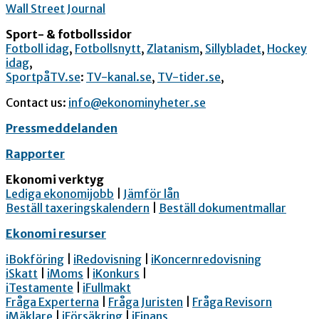
Wall Street Journal
Sport- & fotbollssidor
Fotboll idag
,
Fotbollsnytt
,
Zlatanism
,
Sillybladet
,
Hockey
idag
,
SportpåTV.se
:
TV-kanal.se
,
TV-tider.se
,
Contact us:
info@ekonominyheter.se
Pressmeddelanden
Rapporter
Ekonomi verktyg
Lediga ekonomijobb
|
Jämför lån
Beställ taxeringskalendern
|
Beställ dokumentmallar
Ekonomi resurser
iBokföring
|
iRedovisning
|
iKoncernredovisning
iSkatt
|
iMoms
|
iKonkurs
|
iTestamente
|
iFullmakt
Fråga Experterna
|
Fråga Juristen
|
Fråga Revisorn
iMäklare
|
iFörsäkring
|
iFinans