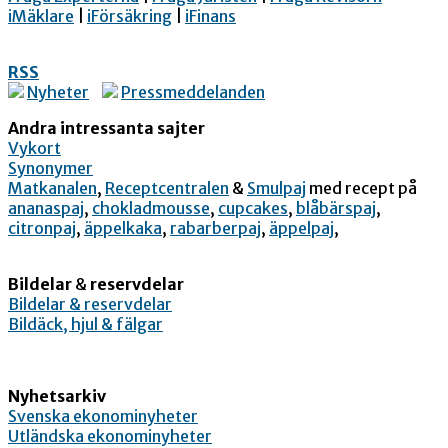
iMäklare
|
iFörsäkring
|
iFinans
RSS
Nyheter
Pressmeddelanden
Andra intressanta sajter
Vykort
Synonymer
Matkanalen
,
Receptcentralen
&
Smulpaj
med recept på
ananaspaj
,
chokladmousse
,
cupcakes
,
blåbärspaj
,
citronpaj
,
äppelkaka
,
rabarberpaj
,
äppelpaj
,
Bildelar
&
reservdelar
Bildelar & reservdelar
Bildäck, hjul & fälgar
Nyhetsarkiv
Svenska ekonominyheter
Utländska ekonominyheter