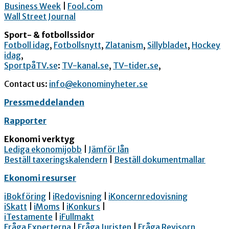
Business Week
|
Fool.com
Wall Street Journal
Sport- & fotbollssidor
Fotboll idag
,
Fotbollsnytt
,
Zlatanism
,
Sillybladet
,
Hockey
idag
,
SportpåTV.se
:
TV-kanal.se
,
TV-tider.se
,
Contact us:
info@ekonominyheter.se
Pressmeddelanden
Rapporter
Ekonomi verktyg
Lediga ekonomijobb
|
Jämför lån
Beställ taxeringskalendern
|
Beställ dokumentmallar
Ekonomi resurser
iBokföring
|
iRedovisning
|
iKoncernredovisning
iSkatt
|
iMoms
|
iKonkurs
|
iTestamente
|
iFullmakt
Fråga Experterna
|
Fråga Juristen
|
Fråga Revisorn