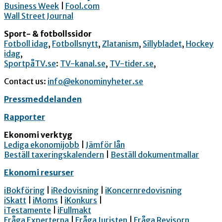
Business Week
|
Fool.com
Wall Street Journal
Sport- & fotbollssidor
Fotboll idag
,
Fotbollsnytt
,
Zlatanism
,
Sillybladet
,
Hockey
idag
,
SportpåTV.se
:
TV-kanal.se
,
TV-tider.se
,
Contact us:
info@ekonominyheter.se
Pressmeddelanden
Rapporter
Ekonomi verktyg
Lediga ekonomijobb
|
Jämför lån
Beställ taxeringskalendern
|
Beställ dokumentmallar
Ekonomi resurser
iBokföring
|
iRedovisning
|
iKoncernredovisning
iSkatt
|
iMoms
|
iKonkurs
|
iTestamente
|
iFullmakt
Fråga Experterna
|
Fråga Juristen
|
Fråga Revisorn