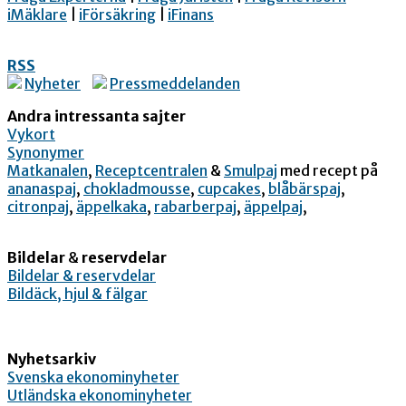
iMäklare
|
iFörsäkring
|
iFinans
RSS
Nyheter
Pressmeddelanden
Andra intressanta sajter
Vykort
Synonymer
Matkanalen
,
Receptcentralen
&
Smulpaj
med recept på
ananaspaj
,
chokladmousse
,
cupcakes
,
blåbärspaj
,
citronpaj
,
äppelkaka
,
rabarberpaj
,
äppelpaj
,
Bildelar
&
reservdelar
Bildelar & reservdelar
Bildäck, hjul & fälgar
Nyhetsarkiv
Svenska ekonominyheter
Utländska ekonominyheter