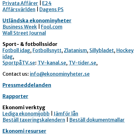
Privata Affärer
|
E24
Affärsvärlden
|
Dagens PS
Utländska ekonominyheter
Business Week
|
Fool.com
Wall Street Journal
Sport- & fotbollssidor
Fotboll idag
,
Fotbollsnytt
,
Zlatanism
,
Sillybladet
,
Hockey
idag
,
SportpåTV.se
:
TV-kanal.se
,
TV-tider.se
,
Contact us:
info@ekonominyheter.se
Pressmeddelanden
Rapporter
Ekonomi verktyg
Lediga ekonomijobb
|
Jämför lån
Beställ taxeringskalendern
|
Beställ dokumentmallar
Ekonomi resurser