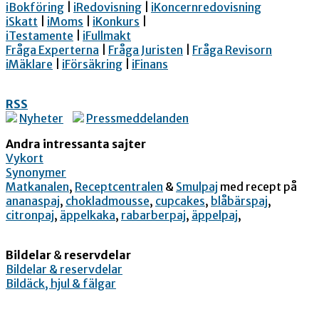
iBokföring
|
iRedovisning
|
iKoncernredovisning
iSkatt
|
iMoms
|
iKonkurs
|
iTestamente
|
iFullmakt
Fråga Experterna
|
Fråga Juristen
|
Fråga Revisorn
iMäklare
|
iFörsäkring
|
iFinans
RSS
Nyheter
Pressmeddelanden
Andra intressanta sajter
Vykort
Synonymer
Matkanalen
,
Receptcentralen
&
Smulpaj
med recept på
ananaspaj
,
chokladmousse
,
cupcakes
,
blåbärspaj
,
citronpaj
,
äppelkaka
,
rabarberpaj
,
äppelpaj
,
Bildelar
&
reservdelar
Bildelar & reservdelar
Bildäck, hjul & fälgar