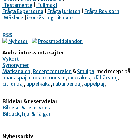
iTestamente
|
iFullmakt
Fråga Experterna
|
Fråga Juristen
|
Fråga Revisorn
iMäklare
|
iFörsäkring
|
iFinans
RSS
Nyheter
Pressmeddelanden
Andra intressanta sajter
Vykort
Synonymer
Matkanalen
,
Receptcentralen
&
Smulpaj
med recept på
ananaspaj
,
chokladmousse
,
cupcakes
,
blåbärspaj
,
citronpaj
,
äppelkaka
,
rabarberpaj
,
äppelpaj
,
Bildelar
&
reservdelar
Bildelar & reservdelar
Bildäck, hjul & fälgar
Nyhetsarkiv