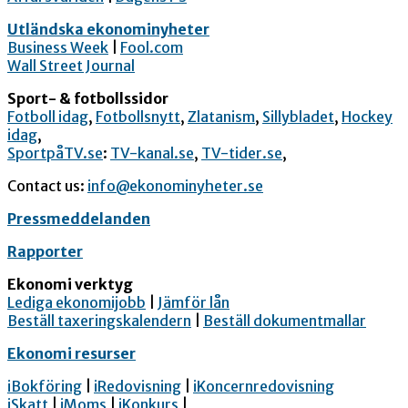
Utländska ekonominyheter
Business Week
|
Fool.com
Wall Street Journal
Sport- & fotbollssidor
Fotboll idag
,
Fotbollsnytt
,
Zlatanism
,
Sillybladet
,
Hockey
idag
,
SportpåTV.se
:
TV-kanal.se
,
TV-tider.se
,
Contact us:
info@ekonominyheter.se
Pressmeddelanden
Rapporter
Ekonomi verktyg
Lediga ekonomijobb
|
Jämför lån
Beställ taxeringskalendern
|
Beställ dokumentmallar
Ekonomi resurser
iBokföring
|
iRedovisning
|
iKoncernredovisning
iSkatt
|
iMoms
|
iKonkurs
|