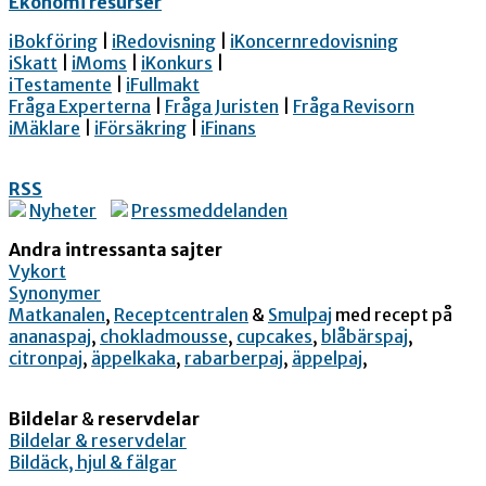
Ekonomi resurser
iBokföring
|
iRedovisning
|
iKoncernredovisning
iSkatt
|
iMoms
|
iKonkurs
|
iTestamente
|
iFullmakt
Fråga Experterna
|
Fråga Juristen
|
Fråga Revisorn
iMäklare
|
iFörsäkring
|
iFinans
RSS
Nyheter
Pressmeddelanden
Andra intressanta sajter
Vykort
Synonymer
Matkanalen
,
Receptcentralen
&
Smulpaj
med recept på
ananaspaj
,
chokladmousse
,
cupcakes
,
blåbärspaj
,
citronpaj
,
äppelkaka
,
rabarberpaj
,
äppelpaj
,
Bildelar
&
reservdelar
Bildelar & reservdelar
Bildäck, hjul & fälgar