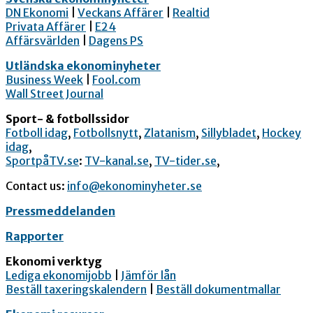
DN Ekonomi
|
Veckans Affärer
|
Realtid
Privata Affärer
|
E24
Affärsvärlden
|
Dagens PS
Utländska ekonominyheter
Business Week
|
Fool.com
Wall Street Journal
Sport- & fotbollssidor
Fotboll idag
,
Fotbollsnytt
,
Zlatanism
,
Sillybladet
,
Hockey
idag
,
SportpåTV.se
:
TV-kanal.se
,
TV-tider.se
,
Contact us:
info@ekonominyheter.se
Pressmeddelanden
Rapporter
Ekonomi verktyg
Lediga ekonomijobb
|
Jämför lån
Beställ taxeringskalendern
|
Beställ dokumentmallar