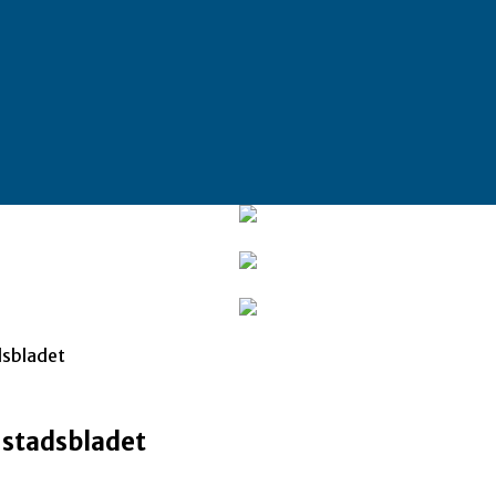
dsbladet
nstadsbladet