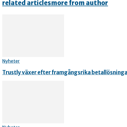
related articles
more from author
Nyheter
Trustly växer efter framgångsrika betallösning