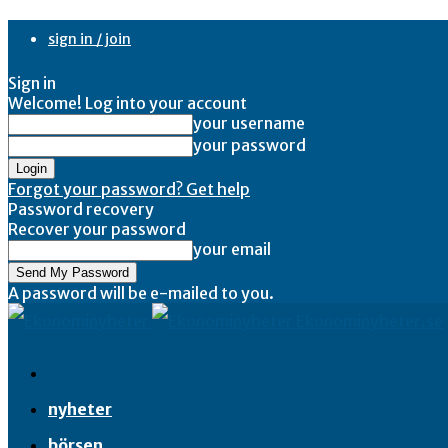
sign in / join
Sign in
Welcome! Log into your account
your username
your password
Forgot your password? Get help
Password recovery
Recover your password
your email
A password will be e-mailed to you.
Ekonominyheter.se
nyheter
börsen