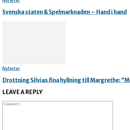
Nyheter
Svenska staten & Spelmarknaden – Hand i hand
Nyheter
Drottning Silvias fina hyllning till Margrethe: 
LEAVE A REPLY