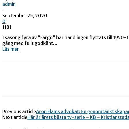
admin
-
September 25, 2020
0
1181
I säsong fyra av “Fargo” har handlingen flyttats till 1950
gång med fullt godkänt…
Läs mer
Previous article
Aron Flams advokat: En genomtänkt skapa
Next article
Här är årets bästa tv-serie – KB – Kristianstad