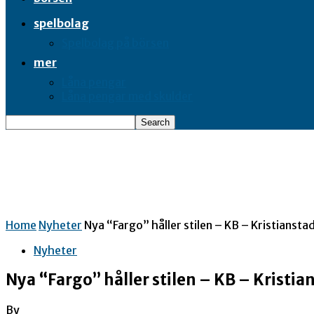
spelbolag
Spelbolag på börsen
mer
Låna pengar
Låna pengar med skulder
Home
Nyheter
Nya “Fargo” håller stilen – KB – Kristiansta
Nyheter
Nya “Fargo” håller stilen – KB – Kristia
By