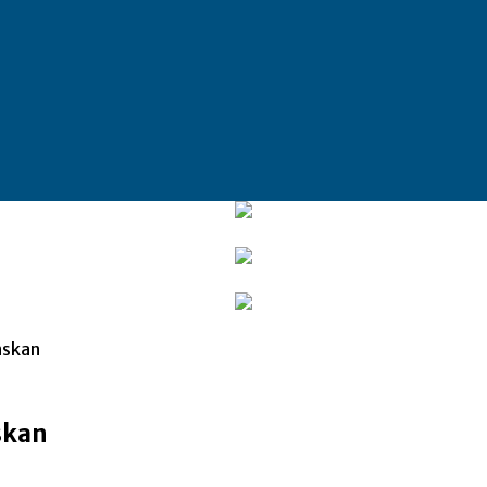
enskan
nskan