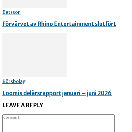
Betsson
Förvärvet av Rhino Entertainment slutfört
Börsbolag
Loomis delårsrapport januari – juni 2026
LEAVE A REPLY