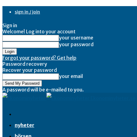
sign in / join
Sign in
Welcome! Log into your account
your username
your password
Forgot your password? Get help
Password recovery
Recover your password
your email
A password will be e-mailed to you.
Ekonominyheter.se
nyheter
börsen