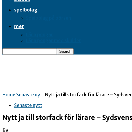
spelbolag
Spelbolag på börsen
mer
Låna pengar
Låna pengar med skulder
Home
Senaste nytt
Nytt ja till storfack för lärare – Sydsv
Senaste nytt
Nytt ja till storfack för lärare – Sydsve
By