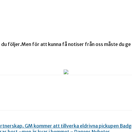
 följer.Men för att kunna få notiser från oss måste du ge d
rtnerskap. GM kommer att tillverka eldrivna pickupen Badg
föras bort –men är kvar i hemmet – Dagens Nyheter