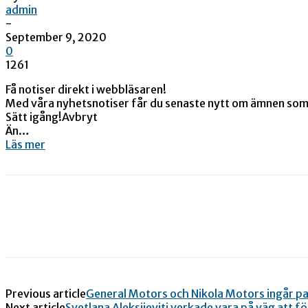
admin
-
September 9, 2020
0
1261
Få notiser direkt i webbläsaren!
Med våra nyhetsnotiser får du senaste nytt om ämnen som du
Sätt igång!Avbryt
Än…
Läs mer
Previous article
General Motors och Nikola Motors ingår pa
Next article
Svetlana Aleksijevitj verkade vara på väg att 