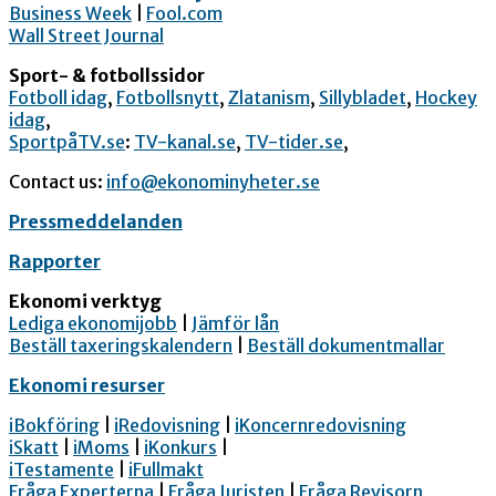
Business Week
|
Fool.com
Wall Street Journal
Sport- & fotbollssidor
Fotboll idag
,
Fotbollsnytt
,
Zlatanism
,
Sillybladet
,
Hockey
idag
,
SportpåTV.se
:
TV-kanal.se
,
TV-tider.se
,
Contact us:
info@ekonominyheter.se
Pressmeddelanden
Rapporter
Ekonomi verktyg
Lediga ekonomijobb
|
Jämför lån
Beställ taxeringskalendern
|
Beställ dokumentmallar
Ekonomi resurser
iBokföring
|
iRedovisning
|
iKoncernredovisning
iSkatt
|
iMoms
|
iKonkurs
|
iTestamente
|
iFullmakt
Fråga Experterna
|
Fråga Juristen
|
Fråga Revisorn