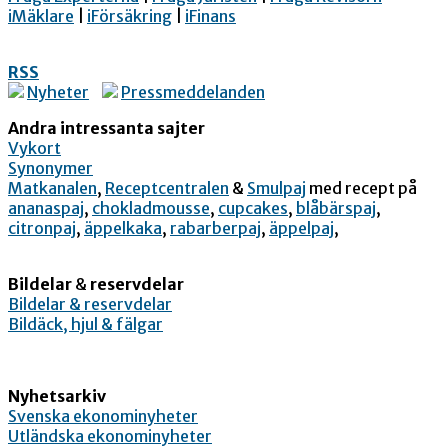
iMäklare
|
iFörsäkring
|
iFinans
RSS
Nyheter
Pressmeddelanden
Andra intressanta sajter
Vykort
Synonymer
Matkanalen
,
Receptcentralen
&
Smulpaj
med recept på
ananaspaj
,
chokladmousse
,
cupcakes
,
blåbärspaj
,
citronpaj
,
äppelkaka
,
rabarberpaj
,
äppelpaj
,
Bildelar
&
reservdelar
Bildelar & reservdelar
Bildäck, hjul & fälgar
Nyhetsarkiv
Svenska ekonominyheter
Utländska ekonominyheter