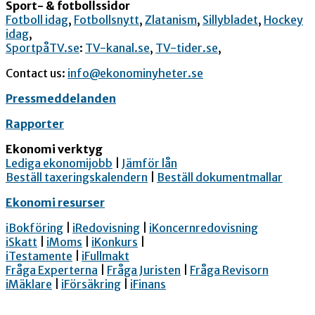
Sport- & fotbollssidor
Fotboll idag
,
Fotbollsnytt
,
Zlatanism
,
Sillybladet
,
Hockey
idag
,
SportpåTV.se
:
TV-kanal.se
,
TV-tider.se
,
Contact us:
info@ekonominyheter.se
Pressmeddelanden
Rapporter
Ekonomi verktyg
Lediga ekonomijobb
|
Jämför lån
Beställ taxeringskalendern
|
Beställ dokumentmallar
Ekonomi resurser
iBokföring
|
iRedovisning
|
iKoncernredovisning
iSkatt
|
iMoms
|
iKonkurs
|
iTestamente
|
iFullmakt
Fråga Experterna
|
Fråga Juristen
|
Fråga Revisorn
iMäklare
|
iFörsäkring
|
iFinans