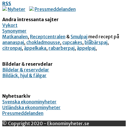
RSS
Nyheter
Pressmeddelanden
Andra intressanta sajter
Vykort
Synonymer
Matkanalen
,
Receptcentralen
&
Smulpaj
med recept på
ananaspaj
,
chokladmousse
,
cupcakes
,
blåbärspaj
,
citronpaj
,
äppelkaka
,
rabarberpaj
,
äppelpaj
,
Bildelar
&
reservdelar
Bildelar & reservdelar
Bildäck, hjul & fälgar
Nyhetsarkiv
Svenska ekonominyheter
Utländska ekonominyheter
Pressmeddelanden
© Copyright 2020 - Ekonominyheter.se