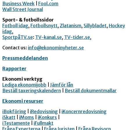
Business Week
|
Fool.com
Wall Street Journal
Sport- & fotbollssidor
Fotboll idag
,
Fotbollsnytt
,
Zlatanism
,
Sillybladet
,
Hockey
idag
,
SportpåTV.se
:
TV-kanal.se
,
TV-tider.se
,
Contact us:
info@ekonominyheter.se
Pressmeddelanden
Rapporter
Ekonomi verktyg
Lediga ekonomijobb
|
Jämför lån
Beställ taxeringskalendern
|
Beställ dokumentmallar
Ekonomi resurser
iBokföring
|
iRedovisning
|
iKoncernredovisning
iSkatt
|
iMoms
|
iKonkurs
|
iTestamente
|
iFullmakt
Fråga Experterna
|
Fråga Juristen
|
Fråga Revisorn