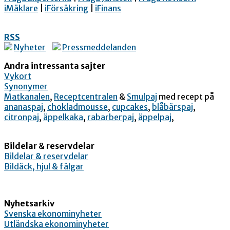
iMäklare
|
iFörsäkring
|
iFinans
RSS
Nyheter
Pressmeddelanden
Andra intressanta sajter
Vykort
Synonymer
Matkanalen
,
Receptcentralen
&
Smulpaj
med recept på
ananaspaj
,
chokladmousse
,
cupcakes
,
blåbärspaj
,
citronpaj
,
äppelkaka
,
rabarberpaj
,
äppelpaj
,
Bildelar
&
reservdelar
Bildelar & reservdelar
Bildäck, hjul & fälgar
Nyhetsarkiv
Svenska ekonominyheter
Utländska ekonominyheter