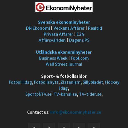
Svenska ekonominyheter
DN Ekonomi
|
Veckans Affärer
|
Realtid
Privata Affärer
|
E24
Affärsvärlden
|
Dagens PS
Utländska ekonominyheter
Business Week
|
Fool.com
Wall Street Journal
Sport- & fotbollssidor
Fotboll idag
,
Fotbollsnytt
,
Zlatanism
,
Sillybladet
,
Hockey
idag
,
SportpåTV.se
:
TV-kanal.se
,
TV-tider.se
,
Contact us:
info@ekonominyheter.se