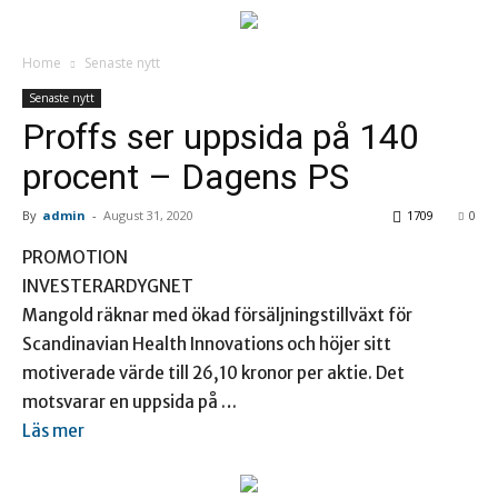
Home
Senaste nytt
Senaste nytt
Proffs ser uppsida på 140
procent – Dagens PS
By
admin
-
August 31, 2020
1709
0
PROMOTION
INVESTERARDYGNET
Mangold räknar med ökad försäljningstillväxt för
Scandinavian Health Innovations och höjer sitt
motiverade värde till 26,10 kronor per aktie. Det
motsvarar en uppsida på …
Läs mer