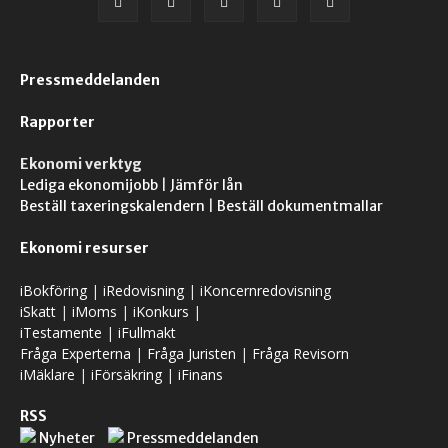
Pressmeddelanden
Rapporter
Ekonomi verktyg
Lediga ekonomijobb
|
Jämför lån
Beställ taxeringskalendern
|
Beställ dokumentmallar
Ekonomi resurser
iBokföring
|
iRedovisning
|
iKoncernredovisning
iSkatt
|
iMoms
|
iKonkurs
|
iTestamente
|
iFullmakt
Fråga Experterna
|
Fråga Juristen
|
Fråga Revisorn
iMäklare
|
iFörsäkring
|
iFinans
RSS
Nyheter
Pressmeddelanden