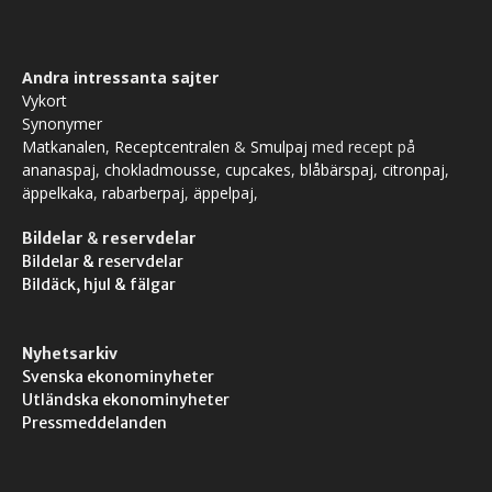
Andra intressanta sajter
Vykort
Synonymer
Matkanalen
,
Receptcentralen
&
Smulpaj
med recept på
ananaspaj
,
chokladmousse
,
cupcakes
,
blåbärspaj
,
citronpaj
,
äppelkaka
,
rabarberpaj
,
äppelpaj
,
Bildelar
&
reservdelar
Bildelar & reservdelar
Bildäck, hjul & fälgar
Nyhetsarkiv
Svenska ekonominyheter
Utländska ekonominyheter
Pressmeddelanden