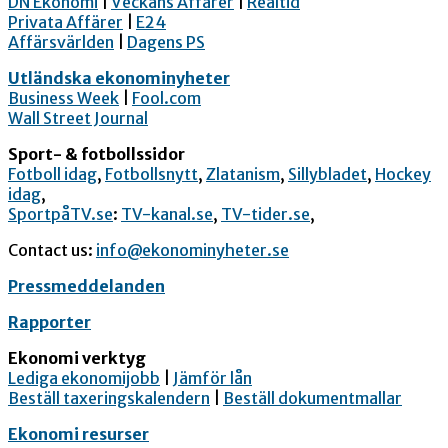
DN Ekonomi
|
Veckans Affärer
|
Realtid
Privata Affärer
|
E24
Affärsvärlden
|
Dagens PS
Utländska ekonominyheter
Business Week
|
Fool.com
Wall Street Journal
Sport- & fotbollssidor
Fotboll idag
,
Fotbollsnytt
,
Zlatanism
,
Sillybladet
,
Hockey
idag
,
SportpåTV.se
:
TV-kanal.se
,
TV-tider.se
,
Contact us:
info@ekonominyheter.se
Pressmeddelanden
Rapporter
Ekonomi verktyg
Lediga ekonomijobb
|
Jämför lån
Beställ taxeringskalendern
|
Beställ dokumentmallar
Ekonomi resurser