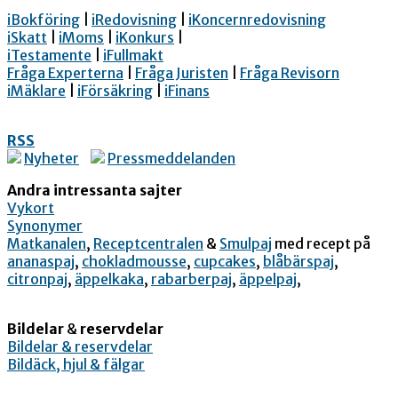
iBokföring
|
iRedovisning
|
iKoncernredovisning
iSkatt
|
iMoms
|
iKonkurs
|
iTestamente
|
iFullmakt
Fråga Experterna
|
Fråga Juristen
|
Fråga Revisorn
iMäklare
|
iFörsäkring
|
iFinans
RSS
Nyheter
Pressmeddelanden
Andra intressanta sajter
Vykort
Synonymer
Matkanalen
,
Receptcentralen
&
Smulpaj
med recept på
ananaspaj
,
chokladmousse
,
cupcakes
,
blåbärspaj
,
citronpaj
,
äppelkaka
,
rabarberpaj
,
äppelpaj
,
Bildelar
&
reservdelar
Bildelar & reservdelar
Bildäck, hjul & fälgar