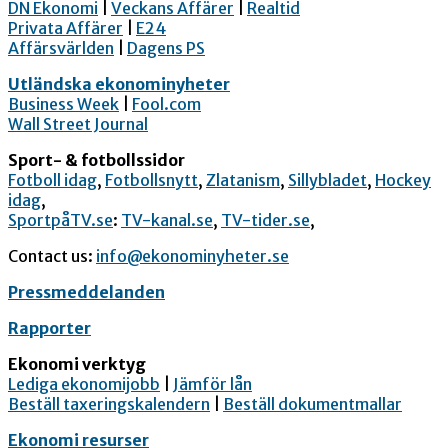
DN Ekonomi
|
Veckans Affärer
|
Realtid
Privata Affärer
|
E24
Affärsvärlden
|
Dagens PS
Utländska ekonominyheter
Business Week
|
Fool.com
Wall Street Journal
Sport- & fotbollssidor
Fotboll idag
,
Fotbollsnytt
,
Zlatanism
,
Sillybladet
,
Hockey
idag
,
SportpåTV.se
:
TV-kanal.se
,
TV-tider.se
,
Contact us:
info@ekonominyheter.se
Pressmeddelanden
Rapporter
Ekonomi verktyg
Lediga ekonomijobb
|
Jämför lån
Beställ taxeringskalendern
|
Beställ dokumentmallar
Ekonomi resurser