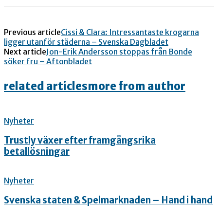
Previous article
Cissi & Clara: Intressantaste krogarna
ligger utanför städerna – Svenska Dagbladet
Next article
Jon-Erik Andersson stoppas från Bonde
söker fru – Aftonbladet
related articles
more from author
Nyheter
Trustly växer efter framgångsrika
betallösningar
Nyheter
Svenska staten & Spelmarknaden – Hand i hand