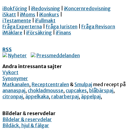
iBokföring
|
iRedovisning
|
iKoncernredovisning
iSkatt
|
iMoms
|
iKonkurs
|
iTestamente
|
iFullmakt
Fråga Experterna
|
Fråga Juristen
|
Fråga Revisorn
iMäklare
|
iFörsäkring
|
iFinans
RSS
Nyheter
Pressmeddelanden
Andra intressanta sajter
Vykort
Synonymer
Matkanalen
,
Receptcentralen
&
Smulpaj
med recept på
ananaspaj
,
chokladmousse
,
cupcakes
,
blåbärspaj
,
citronpaj
,
äppelkaka
,
rabarberpaj
,
äppelpaj
,
Bildelar
&
reservdelar
Bildelar & reservdelar
Bildäck, hjul & fälgar