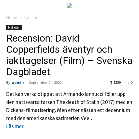
Home
Nyheter
Nyheter
Recension: David
Copperfields äventyr och
iakttagelser (Film) – Svenska
Dagbladet
By
admin
-
September 24, 2020
1289
0
Det kan verka otippat att Armando Iannucci följer upp
den nattsvarta farsen The death of Stalin (2017) med en
Dickens-filmatisering. Men efter nästan ett decennium
med den amerikanska satirserien Vee…
Läs mer