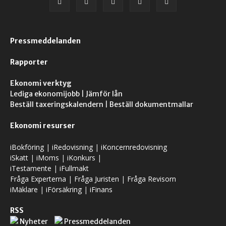
Pressmeddelanden
Rapporter
Ekonomi verktyg
Lediga ekonomijobb
|
Jämför lån
Beställ taxeringskalendern
|
Beställ dokumentmallar
Ekonomi resurser
iBokföring
|
iRedovisning
|
iKoncernredovisning
iSkatt
|
iMoms
|
iKonkurs
|
iTestamente
|
iFullmakt
Fråga Experterna
|
Fråga Juristen
|
Fråga Revisorn
iMäklare
|
iFörsäkring
|
iFinans
RSS
Nyheter
Pressmeddelanden