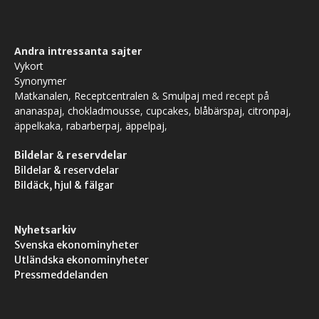
Andra intressanta sajter
Vykort
Synonymer
Matkanalen
,
Receptcentralen
&
Smulpaj
med recept på
ananaspaj
,
chokladmousse
,
cupcakes
,
blåbärspaj
,
citronpaj
,
äppelkaka
,
rabarberpaj
,
äppelpaj
,
Bildelar
&
reservdelar
Bildelar & reservdelar
Bildäck, hjul & fälgar
Nyhetsarkiv
Svenska ekonominyheter
Utländska ekonominyheter
Pressmeddelanden