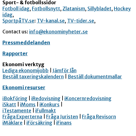
Sport- & fotbollssidor
Fotboll idag
,
Fotbollsnytt
,
Zlatanism
,
Sillybladet
,
Hockey
idag
,
SportpåTV.se
:
TV-kanal.se
,
TV-tider.se
,
Contact us:
info@ekonominyheter.se
Pressmeddelanden
Rapporter
Ekonomi verktyg
Lediga ekonomijobb
|
Jämför lån
Beställ taxeringskalendern
|
Beställ dokumentmallar
Ekonomi resurser
iBokföring
|
iRedovisning
|
iKoncernredovisning
iSkatt
|
iMoms
|
iKonkurs
|
iTestamente
|
iFullmakt
Fråga Experterna
|
Fråga Juristen
|
Fråga Revisorn
iMäklare
|
iFörsäkring
|
iFinans