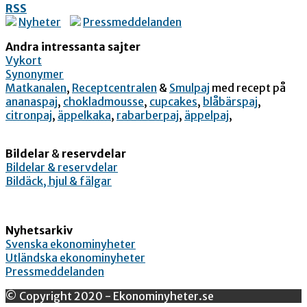
RSS
Nyheter
Pressmeddelanden
Andra intressanta sajter
Vykort
Synonymer
Matkanalen
,
Receptcentralen
&
Smulpaj
med recept på
ananaspaj
,
chokladmousse
,
cupcakes
,
blåbärspaj
,
citronpaj
,
äppelkaka
,
rabarberpaj
,
äppelpaj
,
Bildelar
&
reservdelar
Bildelar & reservdelar
Bildäck, hjul & fälgar
Nyhetsarkiv
Svenska ekonominyheter
Utländska ekonominyheter
Pressmeddelanden
© Copyright 2020 - Ekonominyheter.se