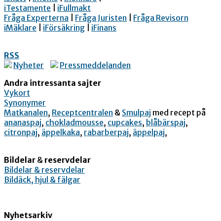
iTestamente
|
iFullmakt
Fråga Experterna
|
Fråga Juristen
|
Fråga Revisorn
iMäklare
|
iFörsäkring
|
iFinans
RSS
Nyheter
Pressmeddelanden
Andra intressanta sajter
Vykort
Synonymer
Matkanalen
,
Receptcentralen
&
Smulpaj
med recept på
ananaspaj
,
chokladmousse
,
cupcakes
,
blåbärspaj
,
citronpaj
,
äppelkaka
,
rabarberpaj
,
äppelpaj
,
Bildelar
&
reservdelar
Bildelar & reservdelar
Bildäck, hjul & fälgar
Nyhetsarkiv