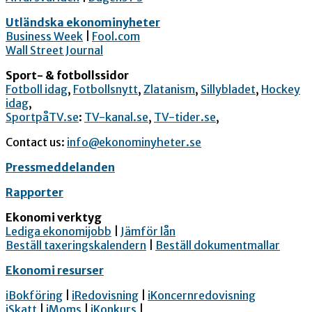
Utländska ekonominyheter
Business Week
|
Fool.com
Wall Street Journal
Sport- & fotbollssidor
Fotboll idag
,
Fotbollsnytt
,
Zlatanism
,
Sillybladet
,
Hockey
idag
,
SportpåTV.se
:
TV-kanal.se
,
TV-tider.se
,
Contact us:
info@ekonominyheter.se
Pressmeddelanden
Rapporter
Ekonomi verktyg
Lediga ekonomijobb
|
Jämför lån
Beställ taxeringskalendern
|
Beställ dokumentmallar
Ekonomi resurser
iBokföring
|
iRedovisning
|
iKoncernredovisning
iSkatt
|
iMoms
|
iKonkurs
|