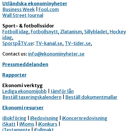
Utländska ekonominyheter
Business Week
|
Fool.com
Wall Street Journal
Sport- & fotbollssidor
Fotboll idag
,
Fotbollsnytt
,
Zlatanism
,
Sillybladet
,
Hockey
idag
,
SportpåTV.se
:
TV-kanal.se
,
TV-tider.se
,
Contact us:
info@ekonominyheter.se
Pressmeddelanden
Rapporter
Ekonomi verktyg
Lediga ekonomijobb
|
Jämför lån
Beställ taxeringskalendern
|
Beställ dokumentmallar
Ekonomi resurser
iBokföring
|
iRedovisning
|
iKoncernredovisning
iSkatt
|
iMoms
|
iKonkurs
|
iTestamente
|
iFullmakt