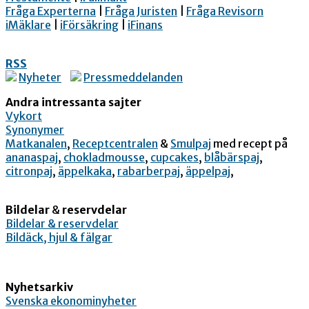
Fråga Experterna
|
Fråga Juristen
|
Fråga Revisorn
iMäklare
|
iFörsäkring
|
iFinans
RSS
Nyheter
Pressmeddelanden
Andra intressanta sajter
Vykort
Synonymer
Matkanalen
,
Receptcentralen
&
Smulpaj
med recept på
ananaspaj
,
chokladmousse
,
cupcakes
,
blåbärspaj
,
citronpaj
,
äppelkaka
,
rabarberpaj
,
äppelpaj
,
Bildelar
&
reservdelar
Bildelar & reservdelar
Bildäck, hjul & fälgar
Nyhetsarkiv
Svenska ekonominyheter