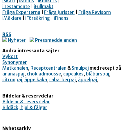
iSkatt
|
iMoms
|
iKonkurs
|
iTestamente
|
iFullmakt
Fråga Experterna
|
Fråga Juristen
|
Fråga Revisorn
iMäklare
|
iFörsäkring
|
iFinans
RSS
Nyheter
Pressmeddelanden
Andra intressanta sajter
Vykort
Synonymer
Matkanalen
,
Receptcentralen
&
Smulpaj
med recept på
ananaspaj
,
chokladmousse
,
cupcakes
,
blåbärspaj
,
citronpaj
,
äppelkaka
,
rabarberpaj
,
äppelpaj
,
Bildelar
&
reservdelar
Bildelar & reservdelar
Bildäck, hjul & fälgar
Nyhetsarkiv