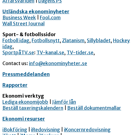
Affärsvärlden
|
Dagens PS
Utländska ekonominyheter
Business Week
|
Fool.com
Wall Street Journal
Sport- & fotbollssidor
Fotboll idag
,
Fotbollsnytt
,
Zlatanism
,
Sillybladet
,
Hockey
idag
,
SportpåTV.se
:
TV-kanal.se
,
TV-tider.se
,
Contact us:
info@ekonominyheter.se
Pressmeddelanden
Rapporter
Ekonomi verktyg
Lediga ekonomijobb
|
Jämför lån
Beställ taxeringskalendern
|
Beställ dokumentmallar
Ekonomi resurser
iBokföring
|
iRedovisning
|
iKoncernredovisning