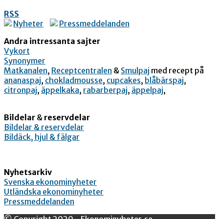
RSS
Nyheter
Pressmeddelanden
Andra intressanta sajter
Vykort
Synonymer
Matkanalen
,
Receptcentralen
&
Smulpaj
med recept på
ananaspaj
,
chokladmousse
,
cupcakes
,
blåbärspaj
,
citronpaj
,
äppelkaka
,
rabarberpaj
,
äppelpaj
,
Bildelar
&
reservdelar
Bildelar & reservdelar
Bildäck, hjul & fälgar
Nyhetsarkiv
Svenska ekonominyheter
Utländska ekonominyheter
Pressmeddelanden