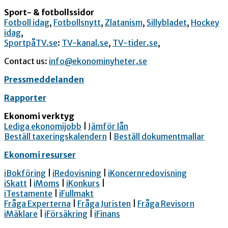
Sport- & fotbollssidor
Fotboll idag
,
Fotbollsnytt
,
Zlatanism
,
Sillybladet
,
Hockey
idag
,
SportpåTV.se
:
TV-kanal.se
,
TV-tider.se
,
Contact us:
info@ekonominyheter.se
Pressmeddelanden
Rapporter
Ekonomi verktyg
Lediga ekonomijobb
|
Jämför lån
Beställ taxeringskalendern
|
Beställ dokumentmallar
Ekonomi resurser
iBokföring
|
iRedovisning
|
iKoncernredovisning
iSkatt
|
iMoms
|
iKonkurs
|
iTestamente
|
iFullmakt
Fråga Experterna
|
Fråga Juristen
|
Fråga Revisorn
iMäklare
|
iFörsäkring
|
iFinans