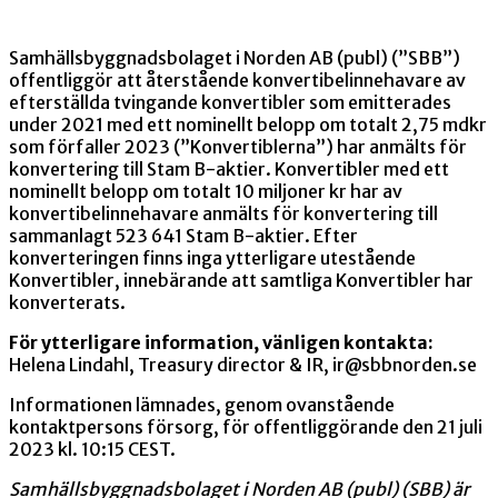
Samhällsbyggnadsbolaget i Norden AB (publ) (”SBB”)
offentliggör att återstående konvertibelinnehavare av
efterställda tvingande konvertibler som emitterades
under 2021 med ett nominellt belopp om totalt 2,75 mdkr
som förfaller 2023 (”Konvertiblerna”) har anmälts för
konvertering till Stam B-aktier. Konvertibler med ett
nominellt belopp om totalt 10 miljoner kr har av
konvertibelinnehavare anmälts för konvertering till
sammanlagt 523 641 Stam B-aktier. Efter
konverteringen finns inga ytterligare utestående
Konvertibler, innebärande att samtliga Konvertibler har
konverterats.
För ytterligare information, vänligen kontakta:
Helena Lindahl, Treasury director & IR, ir@sbbnorden.se
Informationen lämnades, genom ovanstående
kontaktpersons försorg, för offentliggörande den 21 juli
2023 kl. 10:15 CEST.
Samhällsbyggnadsbolaget i Norden AB (publ) (SBB) är