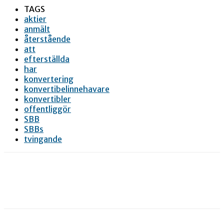
TAGS
aktier
anmält
återstående
att
efterställda
har
konvertering
konvertibelinnehavare
konvertibler
offentliggör
SBB
SBBs
tvingande