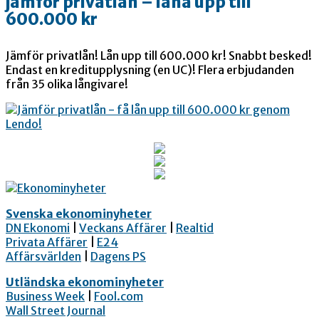
jämför privatlån – låna upp till
600.000 kr
Jämför privatlån! Lån upp till 600.000 kr! Snabbt besked!
Endast en kreditupplysning (en UC)! Flera erbjudanden
från 35 olika långivare!
Svenska ekonominyheter
DN Ekonomi
|
Veckans Affärer
|
Realtid
Privata Affärer
|
E24
Affärsvärlden
|
Dagens PS
Utländska ekonominyheter
Business Week
|
Fool.com
Wall Street Journal