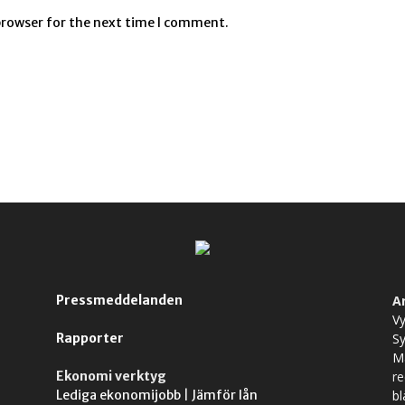
browser for the next time I comment.
Pressmeddelanden
A
Vy
Rapporter
S
M
Ekonomi verktyg
r
Lediga ekonomijobb
|
Jämför lån
bl