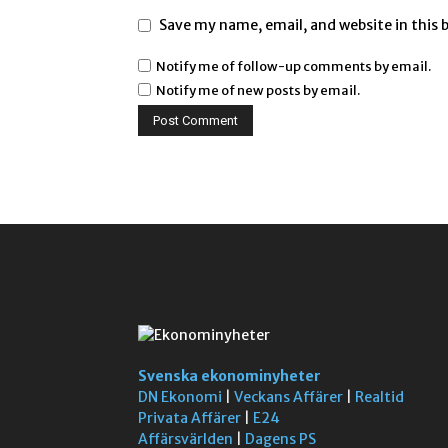
Save my name, email, and website in this 
Notify me of follow-up comments by email.
Notify me of new posts by email.
Svenska ekonominyheter
DN Ekonomi
|
Veckans Affärer
|
Realtid
Privata Affärer
|
E24
Affärsvärlden
|
Dagens PS