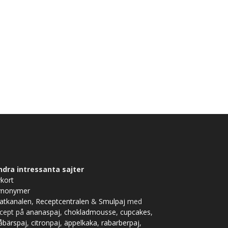
ndra intressanta sajter
kort
ynonymer
atkanalen
,
Receptcentralen
&
Smulpaj
med
ecept på
ananaspaj
,
chokladmousse
,
cupcakes
,
åbärspaj
,
citronpaj
,
äppelkaka
,
rabarberpaj
,