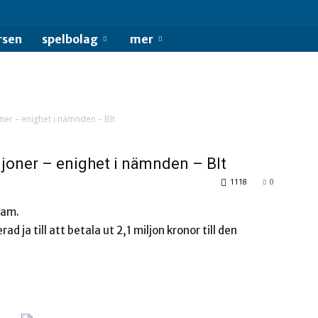
rsen
spelbolag
mer
ner – enighet i nämnden – Blt
ljoner – enighet i nämnden – Blt
1118
0
ram.
 ja till att betala ut 2,1 miljon kronor till den