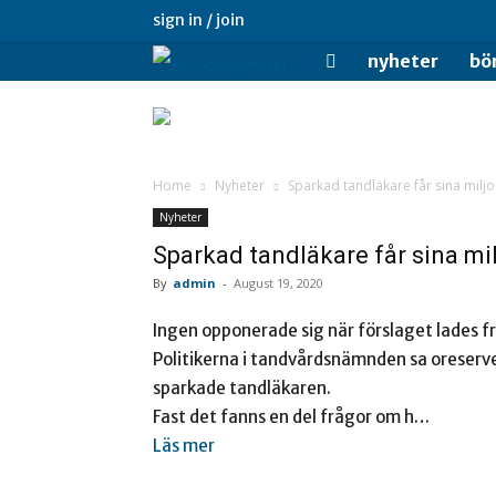
sign in / join
Ekonominyheter.se
nyheter
bö
Home
Nyheter
Sparkad tandläkare får sina miljo
Nyheter
Sparkad tandläkare får sina mi
By
admin
-
August 19, 2020
Ingen opponerade sig när förslaget lades f
Politikerna i tandvårdsnämnden sa oreserverad
sparkade tandläkaren.
Fast det fanns en del frågor om h…
Läs mer