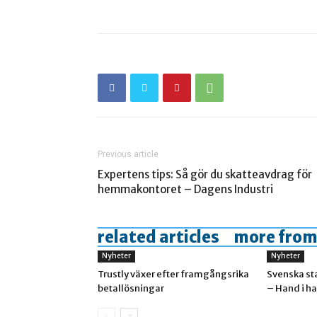
Previous article
Expertens tips: Så gör du skatteavdrag för
hemmakontoret – Dagens Industri
related articles
more from
Nyheter
Nyheter
Trustly växer efter framgångsrika
Svenska st
betallösningar
– Hand i h