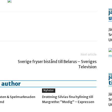
j
u
Jä
S
UC
Next article
Sverige fryser bistånd till Belarus – Sveriges
Television
j
t
 author
Nyheter
Jä
aten & Spelmarknaden
Drottning Silvias fina hyllning till
S
and
Margrethe: ”Modig” – Expressen
UC