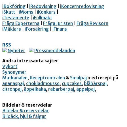
iBokföring
|
iRedovisning
|
iKoncernredovisning
iSkatt
|
iMoms
|
iKonkurs
|
iTestamente
|
iFullmakt
Fråga Experterna
|
Fråga Juristen
|
Fråga Revisorn
iMäklare
|
iFörsäkring
|
iFinans
RSS
Nyheter
Pressmeddelanden
Andra intressanta sajter
Vykort
Synonymer
Matkanalen
,
Receptcentralen
&
Smulpaj
med recept på
ananaspaj
,
chokladmousse
,
cupcakes
,
blåbärspaj
,
citronpaj
,
äppelkaka
,
rabarberpaj
,
äppelpaj
,
Bildelar
&
reservdelar
Bildelar & reservdelar
Bildäck, hjul & fälgar