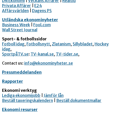
DN Ekonomi
|
Veckans Affärer
|
Realtid
Privata Affärer
|
E24
Affärsvärlden
|
Dagens PS
Utländska ekonominyheter
Business Week
|
Fool.com
Wall Street Journal
Sport- & fotbollssidor
Fotboll idag
,
Fotbollsnytt
,
Zlatanism
,
Sillybladet
,
Hockey
idag
,
SportpåTV.se
:
TV-kanal.se
,
TV-tider.se
,
Contact us:
info@ekonominyheter.se
Pressmeddelanden
Rapporter
Ekonomi verktyg
Lediga ekonomijobb
|
Jämför lån
Beställ taxeringskalendern
|
Beställ dokumentmallar
Ekonomi resurser