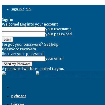
sign in / join
Sign in
Welcome! Log into your account
your username
your password
Forgot your password? Get help
Password recovery
Recover your password
your email
A password will be e-mailed to you.
Ekonominyheter.se
nyheter
börsen