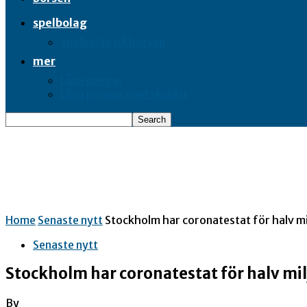
spelbolag
Spelbolag på börsen
mer
Låna pengar
Låna pengar med skulder
Home
Senaste nytt
Stockholm har coronatestat för halv mi
Senaste nytt
Stockholm har coronatestat för halv mil
By