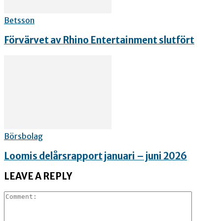
Betsson
Förvärvet av Rhino Entertainment slutfört
Börsbolag
Loomis delårsrapport januari – juni 2026
LEAVE A REPLY