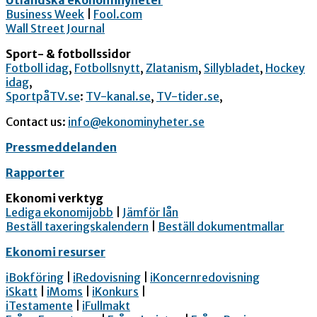
Utländska ekonominyheter
Business Week
|
Fool.com
Wall Street Journal
Sport- & fotbollssidor
Fotboll idag
,
Fotbollsnytt
,
Zlatanism
,
Sillybladet
,
Hockey
idag
,
SportpåTV.se
:
TV-kanal.se
,
TV-tider.se
,
Contact us:
info@ekonominyheter.se
Pressmeddelanden
Rapporter
Ekonomi verktyg
Lediga ekonomijobb
|
Jämför lån
Beställ taxeringskalendern
|
Beställ dokumentmallar
Ekonomi resurser
iBokföring
|
iRedovisning
|
iKoncernredovisning
iSkatt
|
iMoms
|
iKonkurs
|
iTestamente
|
iFullmakt