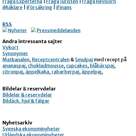
Fråga Experterna
|
Fråga Juristen
|
Fråga Revisorn
iMäklare
|
iFörsäkring
|
iFinans
RSS
Nyheter
Pressmeddelanden
Andra intressanta sajter
Vykort
Synonymer
Matkanalen
,
Receptcentralen
&
Smulpaj
med recept på
ananaspaj
,
chokladmousse
,
cupcakes
,
blåbärspaj
,
citronpaj
,
äppelkaka
,
rabarberpaj
,
äppelpaj
,
Bildelar
&
reservdelar
Bildelar & reservdelar
Bildäck, hjul & fälgar
Nyhetsarkiv
Svenska ekonominyheter
Utländska ekonominyheter