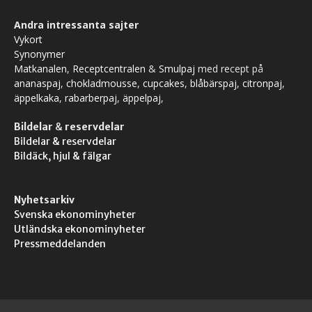
Andra intressanta sajter
Vykort
Synonymer
Matkanalen
,
Receptcentralen
&
Smulpaj
med recept på
ananaspaj
,
chokladmousse
,
cupcakes
,
blåbärspaj
,
citronpaj
,
äppelkaka
,
rabarberpaj
,
äppelpaj
,
Bildelar
&
reservdelar
Bildelar & reservdelar
Bildäck, hjul & fälgar
Nyhetsarkiv
Svenska ekonominyheter
Utländska ekonominyheter
Pressmeddelanden