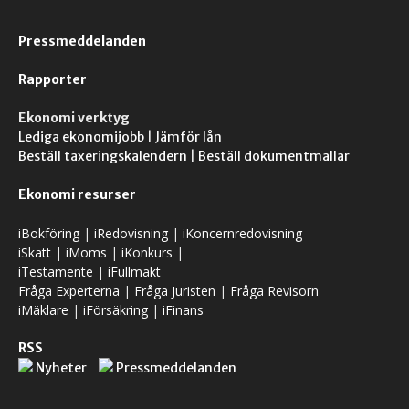
Pressmeddelanden
Rapporter
Ekonomi verktyg
Lediga ekonomijobb
|
Jämför lån
Beställ taxeringskalendern
|
Beställ dokumentmallar
Ekonomi resurser
iBokföring
|
iRedovisning
|
iKoncernredovisning
iSkatt
|
iMoms
|
iKonkurs
|
iTestamente
|
iFullmakt
Fråga Experterna
|
Fråga Juristen
|
Fråga Revisorn
iMäklare
|
iFörsäkring
|
iFinans
RSS
Nyheter
Pressmeddelanden