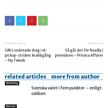
Previous article
Next article
GM:s oväntade drag i el-
Så går det för Readly i
pickup-striden: krabbgång
premiären – Privata Affärer
– Ny Teknik
related articles
more from author
Börsbolag
Svenska valet i fem punkter – enligt
oddsen
Betsson