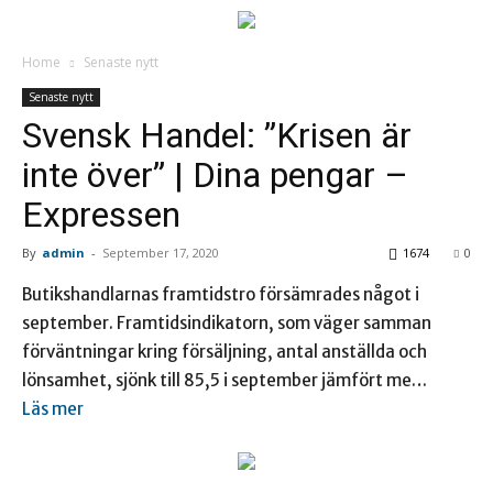
Home
Senaste nytt
Senaste nytt
Svensk Handel: ”Krisen är
inte över” | Dina pengar –
Expressen
By
admin
-
September 17, 2020
1674
0
Butikshandlarnas framtidstro försämrades något i
september. Framtidsindikatorn, som väger samman
förväntningar kring försäljning, antal anställda och
lönsamhet, sjönk till 85,5 i september jämfört me…
Läs mer