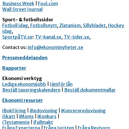
Business Week
|
Fool.com
Wall Street Journal
Sport- & fotbollssidor
Fotboll idag
,
Fotbollsnytt
,
Zlatanism
,
Sillybladet
,
Hockey
idag
,
SportpåTV.se
:
TV-kanal.se
,
TV-tider.se
,
Contact us:
info@ekonominyheter.se
Pressmeddelanden
Rapporter
Ekonomi verktyg
Lediga ekonomijobb
|
Jämför lån
Beställ taxeringskalendern
|
Beställ dokumentmallar
Ekonomi resurser
iBokföring
|
iRedovisning
|
iKoncernredovisning
iSkatt
|
iMoms
|
iKonkurs
|
iTestamente
|
iFullmakt
Fråga Experterna
|
Fråga Juristen
|
Fråga Revisorn