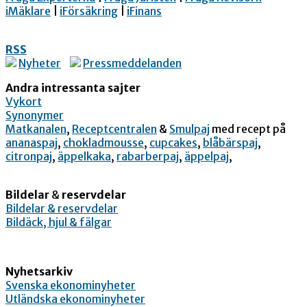
iMäklare
|
iFörsäkring
|
iFinans
RSS
Nyheter
Pressmeddelanden
Andra intressanta sajter
Vykort
Synonymer
Matkanalen
,
Receptcentralen
&
Smulpaj
med recept på
ananaspaj
,
chokladmousse
,
cupcakes
,
blåbärspaj
,
citronpaj
,
äppelkaka
,
rabarberpaj
,
äppelpaj
,
Bildelar
&
reservdelar
Bildelar & reservdelar
Bildäck, hjul & fälgar
Nyhetsarkiv
Svenska ekonominyheter
Utländska ekonominyheter