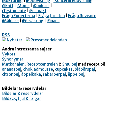
iBokföring
|
iRedovisning
|
iKoncernredovisning
iSkatt
|
iMoms
|
iKonkurs
|
iTestamente
|
iFullmakt
Fråga Experterna
|
Fråga Juristen
|
Fråga Revisorn
iMäklare
|
iFörsäkring
|
iFinans
RSS
Nyheter
Pressmeddelanden
Andra intressanta sajter
Vykort
Synonymer
Matkanalen
,
Receptcentralen
&
Smulpaj
med recept på
ananaspaj
,
chokladmousse
,
cupcakes
,
blåbärspaj
,
citronpaj
,
äppelkaka
,
rabarberpaj
,
äppelpaj
,
Bildelar
&
reservdelar
Bildelar & reservdelar
Bildäck, hjul & fälgar