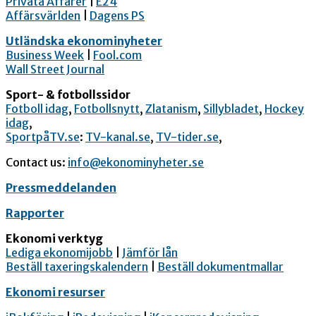
Privata Affärer
|
E24
Affärsvärlden
|
Dagens PS
Utländska ekonominyheter
Business Week
|
Fool.com
Wall Street Journal
Sport- & fotbollssidor
Fotboll idag
,
Fotbollsnytt
,
Zlatanism
,
Sillybladet
,
Hockey
idag
,
SportpåTV.se
:
TV-kanal.se
,
TV-tider.se
,
Contact us:
info@ekonominyheter.se
Pressmeddelanden
Rapporter
Ekonomi verktyg
Lediga ekonomijobb
|
Jämför lån
Beställ taxeringskalendern
|
Beställ dokumentmallar
Ekonomi resurser