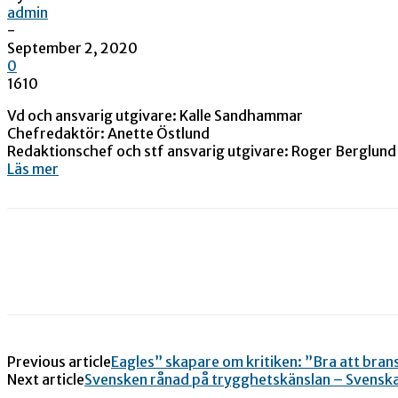
admin
-
September 2, 2020
0
1610
Vd och ansvarig utgivare: Kalle Sandhammar
Chefredaktör: Anette Östlund
Redaktionschef och stf ansvarig utgivare: Roger Berglund
Läs mer
Previous article
Eagles” skapare om kritiken: ”Bra att bran
Next article
Svensken rånad på trygghetskänslan – Svensk