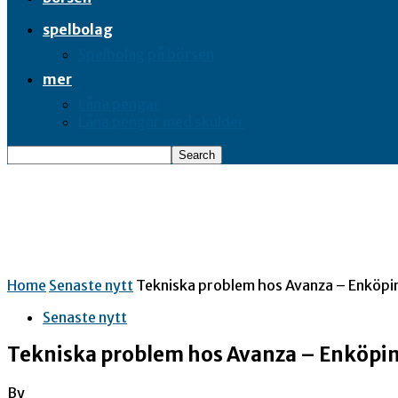
spelbolag
Spelbolag på börsen
mer
Låna pengar
Låna pengar med skulder
Home
Senaste nytt
Tekniska problem hos Avanza – Enköp
Senaste nytt
Tekniska problem hos Avanza – Enköpi
By