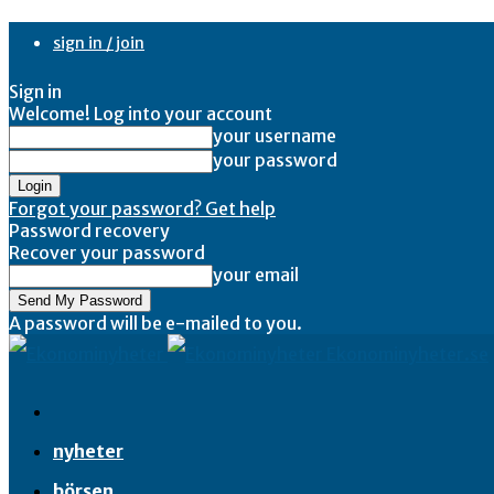
sign in / join
Sign in
Welcome! Log into your account
your username
your password
Forgot your password? Get help
Password recovery
Recover your password
your email
A password will be e-mailed to you.
Ekonominyheter.se
nyheter
börsen