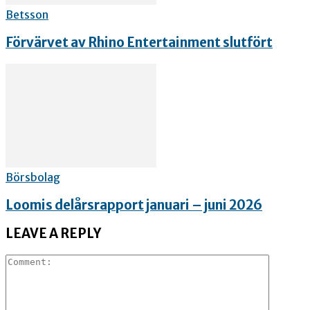
Betsson
Förvärvet av Rhino Entertainment slutfört
Börsbolag
Loomis delårsrapport januari – juni 2026
LEAVE A REPLY