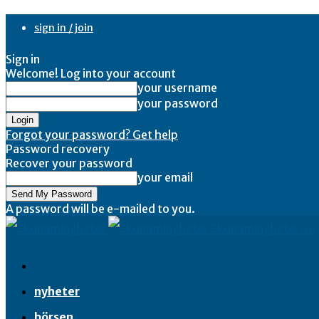
sign in / join
Sign in
Welcome! Log into your account
your username
your password
Forgot your password? Get help
Password recovery
Recover your password
your email
A password will be e-mailed to you.
Ekonominyheter.se
nyheter
börsen