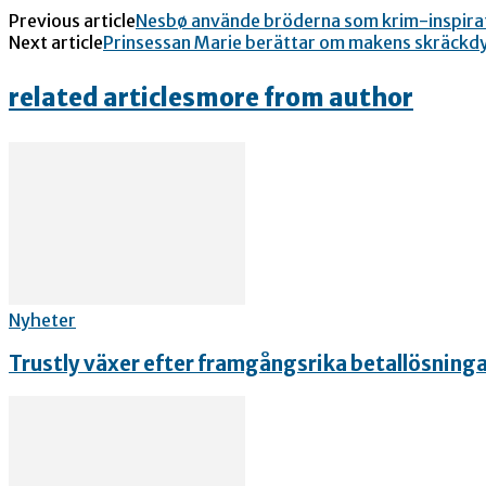
Previous article
Nesbø använde bröderna som krim-inspira
Next article
Prinsessan Marie berättar om makens skräckd
related articles
more from author
Nyheter
Trustly växer efter framgångsrika betallösning