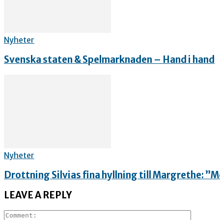
Nyheter
Svenska staten & Spelmarknaden – Hand i hand
Nyheter
Drottning Silvias fina hyllning till Margrethe: 
LEAVE A REPLY