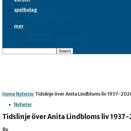
spelbolag
Spelbolag på börsen
mer
Låna pengar
Låna pengar med skulder
Home
Nyheter
Tidslinje över Anita Lindbloms liv 1937-20
Nyheter
Tidslinje över Anita Lindbloms liv 193
By