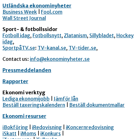
Utländska ekonominyheter
Business Week
|
Fool.com
Wall Street Journal
Sport- & fotbollssidor
Fotboll idag
,
Fotbollsnytt
,
Zlatanism
,
Sillybladet
,
Hockey
idag
,
SportpåTV.se
:
TV-kanal.se
,
TV-tider.se
,
Contact us:
info@ekonominyheter.se
Pressmeddelanden
Rapporter
Ekonomi verktyg
Lediga ekonomijobb
|
Jämför lån
Beställ taxeringskalendern
|
Beställ dokumentmallar
Ekonomi resurser
iBokföring
|
iRedovisning
|
iKoncernredovisning
iSkatt
|
iMoms
|
iKonkurs
|