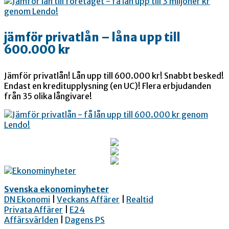
jämför privatlån – låna upp till
600.000 kr
Jämför privatlån! Lån upp till 600.000 kr! Snabbt besked!
Endast en kreditupplysning (en UC)! Flera erbjudanden
från 35 olika långivare!
Svenska ekonominyheter
DN Ekonomi
|
Veckans Affärer
|
Realtid
Privata Affärer
|
E24
Affärsvärlden
|
Dagens PS