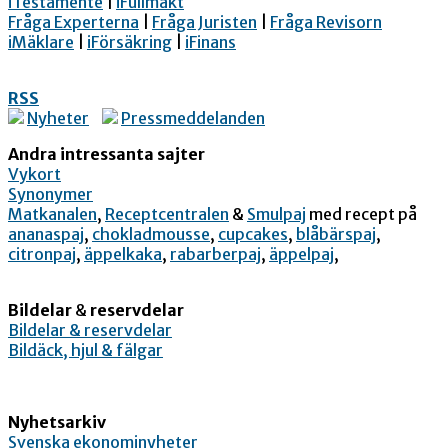
iTestamente
|
iFullmakt
Fråga Experterna
|
Fråga Juristen
|
Fråga Revisorn
iMäklare
|
iFörsäkring
|
iFinans
RSS
Nyheter
Pressmeddelanden
Andra intressanta sajter
Vykort
Synonymer
Matkanalen
,
Receptcentralen
&
Smulpaj
med recept på
ananaspaj
,
chokladmousse
,
cupcakes
,
blåbärspaj
,
citronpaj
,
äppelkaka
,
rabarberpaj
,
äppelpaj
,
Bildelar
&
reservdelar
Bildelar & reservdelar
Bildäck, hjul & fälgar
Nyhetsarkiv
Svenska ekonominyheter