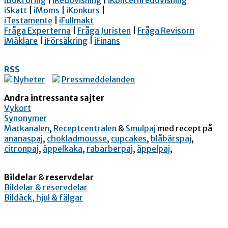
iBokföring
|
iRedovisning
|
iKoncernredovisning
iSkatt
|
iMoms
|
iKonkurs
|
iTestamente
|
iFullmakt
Fråga Experterna
|
Fråga Juristen
|
Fråga Revisorn
iMäklare
|
iFörsäkring
|
iFinans
RSS
Nyheter
Pressmeddelanden
Andra intressanta sajter
Vykort
Synonymer
Matkanalen
,
Receptcentralen
&
Smulpaj
med recept på
ananaspaj
,
chokladmousse
,
cupcakes
,
blåbärspaj
,
citronpaj
,
äppelkaka
,
rabarberpaj
,
äppelpaj
,
Bildelar
&
reservdelar
Bildelar & reservdelar
Bildäck, hjul & fälgar