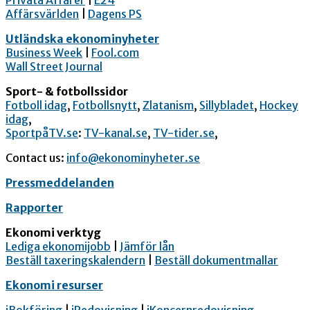
Privata Affärer
|
E24
Affärsvärlden
|
Dagens PS
Utländska ekonominyheter
Business Week
|
Fool.com
Wall Street Journal
Sport- & fotbollssidor
Fotboll idag
,
Fotbollsnytt
,
Zlatanism
,
Sillybladet
,
Hockey
idag
,
SportpåTV.se
:
TV-kanal.se
,
TV-tider.se
,
Contact us:
info@ekonominyheter.se
Pressmeddelanden
Rapporter
Ekonomi verktyg
Lediga ekonomijobb
|
Jämför lån
Beställ taxeringskalendern
|
Beställ dokumentmallar
Ekonomi resurser