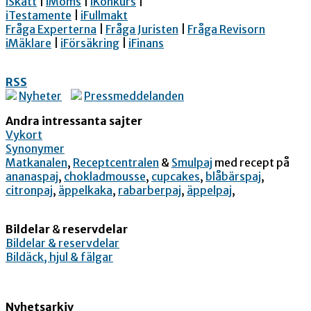
iSkatt
|
iMoms
|
iKonkurs
|
iTestamente
|
iFullmakt
Fråga Experterna
|
Fråga Juristen
|
Fråga Revisorn
iMäklare
|
iFörsäkring
|
iFinans
RSS
Nyheter
Pressmeddelanden
Andra intressanta sajter
Vykort
Synonymer
Matkanalen
,
Receptcentralen
&
Smulpaj
med recept på
ananaspaj
,
chokladmousse
,
cupcakes
,
blåbärspaj
,
citronpaj
,
äppelkaka
,
rabarberpaj
,
äppelpaj
,
Bildelar
&
reservdelar
Bildelar & reservdelar
Bildäck, hjul & fälgar
Nyhetsarkiv