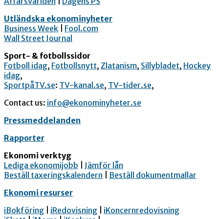
Affärsvärlden
|
Dagens PS
Utländska ekonominyheter
Business Week
|
Fool.com
Wall Street Journal
Sport- & fotbollssidor
Fotboll idag
,
Fotbollsnytt
,
Zlatanism
,
Sillybladet
,
Hockey
idag
,
SportpåTV.se
:
TV-kanal.se
,
TV-tider.se
,
Contact us:
info@ekonominyheter.se
Pressmeddelanden
Rapporter
Ekonomi verktyg
Lediga ekonomijobb
|
Jämför lån
Beställ taxeringskalendern
|
Beställ dokumentmallar
Ekonomi resurser
iBokföring
|
iRedovisning
|
iKoncernredovisning