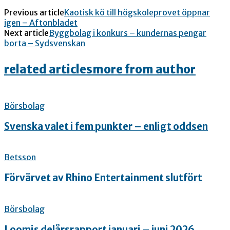
Previous article
Kaotisk kö till högskoleprovet öppnar
igen – Aftonbladet
Next article
Byggbolag i konkurs – kundernas pengar
borta – Sydsvenskan
related articles
more from author
Börsbolag
Svenska valet i fem punkter – enligt oddsen
Betsson
Förvärvet av Rhino Entertainment slutfört
Börsbolag
Loomis delårsrapport januari – juni 2026