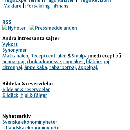
Fråga Experterna
|
Fråga Juristen
|
Fråga Revisorn
iMäklare
|
iFörsäkring
|
iFinans
RSS
Nyheter
Pressmeddelanden
Andra intressanta sajter
Vykort
Synonymer
Matkanalen
,
Receptcentralen
&
Smulpaj
med recept på
ananaspaj
,
chokladmousse
,
cupcakes
,
blåbärspaj
,
citronpaj
,
äppelkaka
,
rabarberpaj
,
äppelpaj
,
Bildelar
&
reservdelar
Bildelar & reservdelar
Bildäck, hjul & fälgar
Nyhetsarkiv
Svenska ekonominyheter
Utländska ekonominyheter