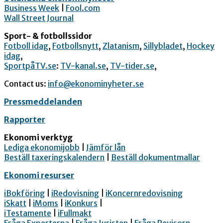
Business Week
|
Fool.com
Wall Street Journal
Sport- & fotbollssidor
Fotboll idag
,
Fotbollsnytt
,
Zlatanism
,
Sillybladet
,
Hockey
idag
,
SportpåTV.se
:
TV-kanal.se
,
TV-tider.se
,
Contact us:
info@ekonominyheter.se
Pressmeddelanden
Rapporter
Ekonomi verktyg
Lediga ekonomijobb
|
Jämför lån
Beställ taxeringskalendern
|
Beställ dokumentmallar
Ekonomi resurser
iBokföring
|
iRedovisning
|
iKoncernredovisning
iSkatt
|
iMoms
|
iKonkurs
|
iTestamente
|
iFullmakt