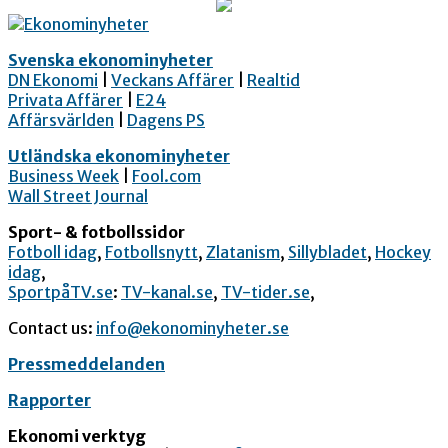
Svenska ekonominyheter
DN Ekonomi
|
Veckans Affärer
|
Realtid
Privata Affärer
|
E24
Affärsvärlden
|
Dagens PS
Utländska ekonominyheter
Business Week
|
Fool.com
Wall Street Journal
Sport- & fotbollssidor
Fotboll idag
,
Fotbollsnytt
,
Zlatanism
,
Sillybladet
,
Hockey
idag
,
SportpåTV.se
:
TV-kanal.se
,
TV-tider.se
,
Contact us:
info@ekonominyheter.se
Pressmeddelanden
Rapporter
Ekonomi verktyg