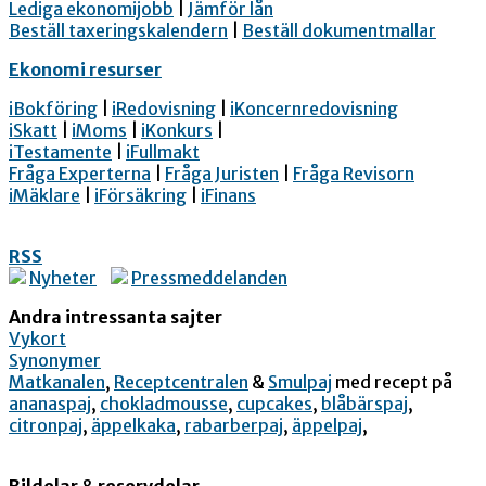
Lediga ekonomijobb
|
Jämför lån
Beställ taxeringskalendern
|
Beställ dokumentmallar
Ekonomi resurser
iBokföring
|
iRedovisning
|
iKoncernredovisning
iSkatt
|
iMoms
|
iKonkurs
|
iTestamente
|
iFullmakt
Fråga Experterna
|
Fråga Juristen
|
Fråga Revisorn
iMäklare
|
iFörsäkring
|
iFinans
RSS
Nyheter
Pressmeddelanden
Andra intressanta sajter
Vykort
Synonymer
Matkanalen
,
Receptcentralen
&
Smulpaj
med recept på
ananaspaj
,
chokladmousse
,
cupcakes
,
blåbärspaj
,
citronpaj
,
äppelkaka
,
rabarberpaj
,
äppelpaj
,