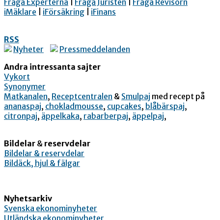
Fråga Experterna
|
Fråga Juristen
|
Fråga Revisorn
iMäklare
|
iFörsäkring
|
iFinans
RSS
Nyheter
Pressmeddelanden
Andra intressanta sajter
Vykort
Synonymer
Matkanalen
,
Receptcentralen
&
Smulpaj
med recept på
ananaspaj
,
chokladmousse
,
cupcakes
,
blåbärspaj
,
citronpaj
,
äppelkaka
,
rabarberpaj
,
äppelpaj
,
Bildelar
&
reservdelar
Bildelar & reservdelar
Bildäck, hjul & fälgar
Nyhetsarkiv
Svenska ekonominyheter
Utländska ekonominyheter