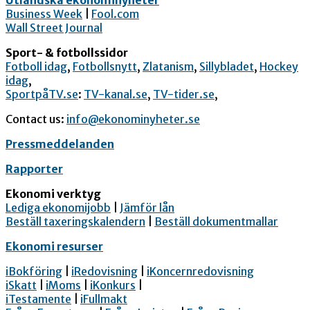
Utländska ekonominyheter
Business Week
|
Fool.com
Wall Street Journal
Sport- & fotbollssidor
Fotboll idag
,
Fotbollsnytt
,
Zlatanism
,
Sillybladet
,
Hockey
idag
,
SportpåTV.se
:
TV-kanal.se
,
TV-tider.se
,
Contact us:
info@ekonominyheter.se
Pressmeddelanden
Rapporter
Ekonomi verktyg
Lediga ekonomijobb
|
Jämför lån
Beställ taxeringskalendern
|
Beställ dokumentmallar
Ekonomi resurser
iBokföring
|
iRedovisning
|
iKoncernredovisning
iSkatt
|
iMoms
|
iKonkurs
|
iTestamente
|
iFullmakt