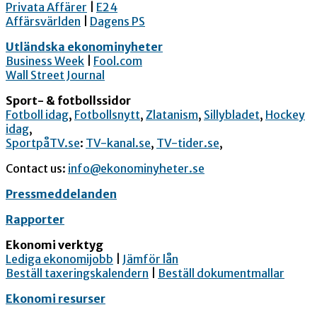
Privata Affärer
|
E24
Affärsvärlden
|
Dagens PS
Utländska ekonominyheter
Business Week
|
Fool.com
Wall Street Journal
Sport- & fotbollssidor
Fotboll idag
,
Fotbollsnytt
,
Zlatanism
,
Sillybladet
,
Hockey
idag
,
SportpåTV.se
:
TV-kanal.se
,
TV-tider.se
,
Contact us:
info@ekonominyheter.se
Pressmeddelanden
Rapporter
Ekonomi verktyg
Lediga ekonomijobb
|
Jämför lån
Beställ taxeringskalendern
|
Beställ dokumentmallar
Ekonomi resurser