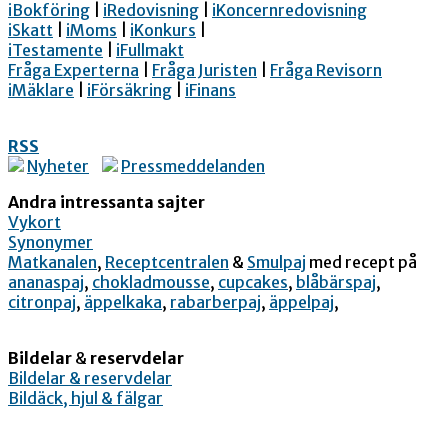
iBokföring
|
iRedovisning
|
iKoncernredovisning
iSkatt
|
iMoms
|
iKonkurs
|
iTestamente
|
iFullmakt
Fråga Experterna
|
Fråga Juristen
|
Fråga Revisorn
iMäklare
|
iFörsäkring
|
iFinans
RSS
Nyheter
Pressmeddelanden
Andra intressanta sajter
Vykort
Synonymer
Matkanalen
,
Receptcentralen
&
Smulpaj
med recept på
ananaspaj
,
chokladmousse
,
cupcakes
,
blåbärspaj
,
citronpaj
,
äppelkaka
,
rabarberpaj
,
äppelpaj
,
Bildelar
&
reservdelar
Bildelar & reservdelar
Bildäck, hjul & fälgar