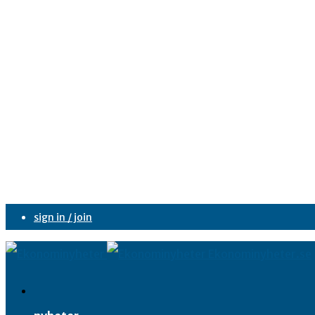
sign in / join
Ekonominyheter.se