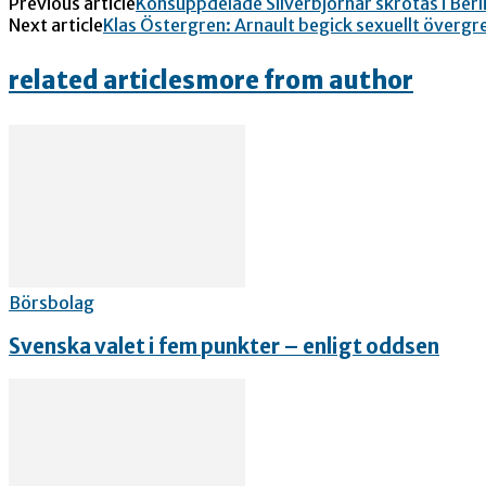
Previous article
Könsuppdelade Silverbjörnar skrotas i Berl
Next article
Klas Östergren: Arnault begick sexuellt överg
related articles
more from author
Börsbolag
Svenska valet i fem punkter – enligt oddsen