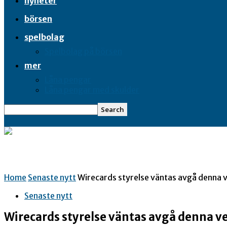
nyheter
börsen
spelbolag
Spelbolag på börsen
mer
Låna pengar
Låna pengar med skulder
Home
Senaste nytt
Wirecards styrelse väntas avgå denna 
Senaste nytt
Wirecards styrelse väntas avgå denna v