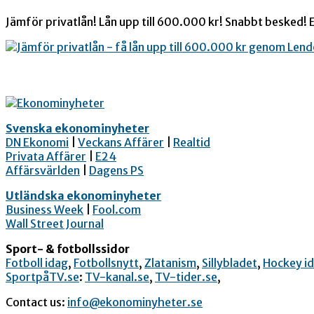
Jämför privatlån! Lån upp till 600.000 kr! Snabbt besked! E
Svenska ekonominyheter
DN Ekonomi
|
Veckans Affärer
|
Realtid
Privata Affärer
|
E24
Affärsvärlden
|
Dagens PS
Utländska ekonominyheter
Business Week
|
Fool.com
Wall Street Journal
Sport- & fotbollssidor
Fotboll idag
,
Fotbollsnytt
,
Zlatanism
,
Sillybladet
,
Hockey i
SportpåTV.se
:
TV-kanal.se
,
TV-tider.se
,
Contact us:
info@ekonominyheter.se