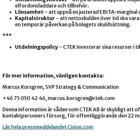
elfordonsladdare och tillbehör.
Lönsamhet
– att uppnå en justerad EBITA-marginal 
Kapitalstruktur
– att nettoskulden över tid ska var
en temporär påverkan på bolagets skuldsättning.
***
Utdelningspolicy
– CTEK investerar sina resurser i ti
För mer information, vänligen kontakta:
Marcus Korsgren, SVP Strategy & Communication
+46 75 050 42 46,
marcus.korsgren@ctek.com
Denna information är sådan som CTEK AB är skyldigt att 
kontaktpersoners försorg, för offentliggörande den 22 ma
Läs hela pressmeddelandet Cision.com