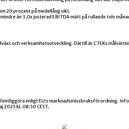
om 20 procent på medellång sikt.
a mindre än 3.0x justerad EBITDA mätt på rullande tolv mån
llväxt och verksamhetsutveckling. Därtill är CTEKs målsättnin
offentliggöra enligt EU:s marknadsmissbruksförordning. I
j 2025 kl. 08:30 CEST.