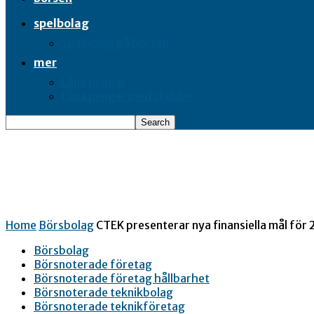
spelbolag
Spelbolag på börsen
mer
Låna pengar
Låna pengar med skulder
Home
Börsbolag
CTEK presenterar nya finansiella mål för 
Börsbolag
Börsnoterade företag
Börsnoterade företag hållbarhet
Börsnoterade teknikbolag
Börsnoterade teknikföretag