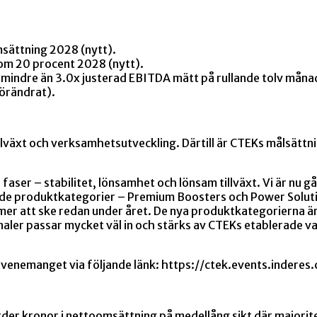
msättning 2028 (nytt).
om 20 procent 2028 (nytt).
a mindre än 3.0x justerad EBITDA mätt på rullande tolv mån
örändrat).
illväxt och verksamhetsutveckling. Därtill är CTEKs målsättnin
faser – stabilitet, lönsamhet och lönsam tillväxt. Vi är nu gå
ande produktkategorier – Premium Boosters och Power Solut
ommer att ske redan under året. De nya produktkategorierna
analer passar mycket väl in och stärks av CTEKs etablerade 
evenemanget via följande länk:
https://ctek.events.indere
arder kronor i nettoomsättning på medellång sikt där majorit