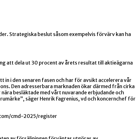
ader. Strategiska beslut såsom exempelvis förvärv kan ha
g att dela ut 30 procent av årets resultat till aktieägarna
tt in i den senaren fasen och har för avsikt accelerera vår
ions. Den adresserbara marknaden ökar därmed från cirka
 är nära besläktade med vårt nuvarande erbjudande och
varumärke”, säger Henrik Fagrenius, vd och koncernchef för
s.com/cmd-2025/register
eten av försäljningen förväntas utgöras av