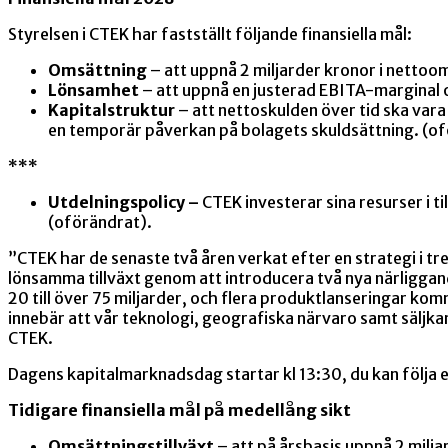
Styrelsen i CTEK har fastställt följande finansiella mål:
Omsättning
– att uppnå 2 miljarder kronor i nettoo
Lönsamhet
– att uppnå en justerad EBITA-marginal 
Kapitalstruktur
– att nettoskulden över tid ska var
en temporär påverkan på bolagets skuldsättning. (of
***
Utdelningspolicy –
CTEK investerar sina resurser i t
(oförändrat).
”CTEK har de senaste två åren verkat efter en strategi i tre 
lönsamma tillväxt genom att introducera två nya närligg
20 till över 75 miljarder, och flera produktlanseringar k
innebär att vår teknologi, geografiska närvaro samt säljk
CTEK.
Dagens kapitalmarknadsdag startar kl 13:30, du kan följa 
Tidigare finansiella mål på medellång sikt
Omsättningstillväxt
– att på årsbasis uppnå 2 milj