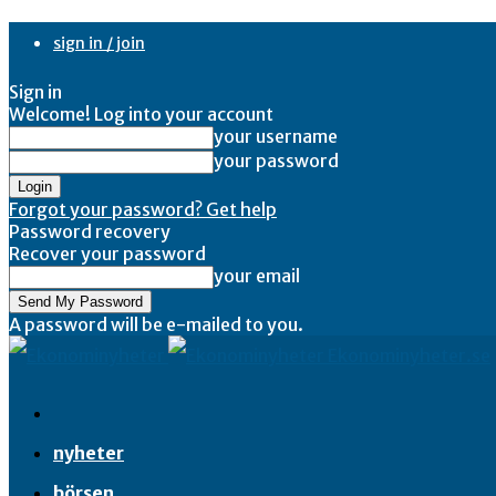
sign in / join
Sign in
Welcome! Log into your account
your username
your password
Forgot your password? Get help
Password recovery
Recover your password
your email
A password will be e-mailed to you.
Ekonominyheter.se
nyheter
börsen