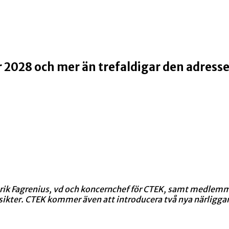
ör 2028 och mer än trefaldigar den adre
 Fagrenius, vd och koncernchef för CTEK, samt medlemmar 
utsikter. CTEK kommer även att introducera två nya närli