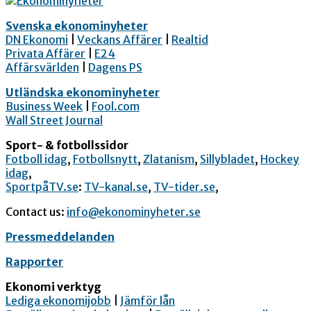
Svenska ekonominyheter
DN Ekonomi
|
Veckans Affärer
|
Realtid
Privata Affärer
|
E24
Affärsvärlden
|
Dagens PS
Utländska ekonominyheter
Business Week
|
Fool.com
Wall Street Journal
Sport- & fotbollssidor
Fotboll idag
,
Fotbollsnytt
,
Zlatanism
,
Sillybladet
,
Hockey
idag
,
SportpåTV.se
:
TV-kanal.se
,
TV-tider.se
,
Contact us:
info@ekonominyheter.se
Pressmeddelanden
Rapporter
Ekonomi verktyg
Lediga ekonomijobb
|
Jämför lån