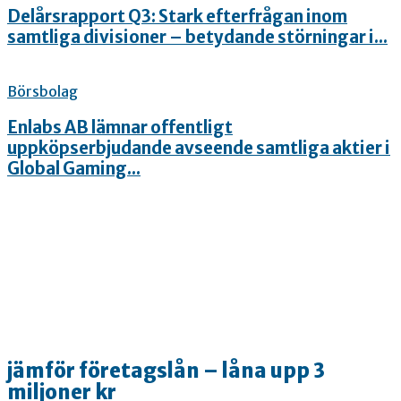
Delårsrapport Q3: Stark efterfrågan inom
samtliga divisioner – betydande störningar i...
Börsbolag
Enlabs AB lämnar offentligt
uppköpserbjudande avseende samtliga aktier i
Global Gaming...
jämför företagslån – låna upp 3
miljoner kr