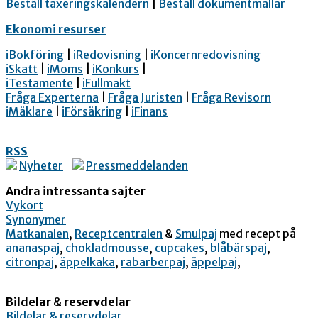
Beställ taxeringskalendern
|
Beställ dokumentmallar
Ekonomi resurser
iBokföring
|
iRedovisning
|
iKoncernredovisning
iSkatt
|
iMoms
|
iKonkurs
|
iTestamente
|
iFullmakt
Fråga Experterna
|
Fråga Juristen
|
Fråga Revisorn
iMäklare
|
iFörsäkring
|
iFinans
RSS
Nyheter
Pressmeddelanden
Andra intressanta sajter
Vykort
Synonymer
Matkanalen
,
Receptcentralen
&
Smulpaj
med recept på
ananaspaj
,
chokladmousse
,
cupcakes
,
blåbärspaj
,
citronpaj
,
äppelkaka
,
rabarberpaj
,
äppelpaj
,
Bildelar
&
reservdelar
Bildelar & reservdelar