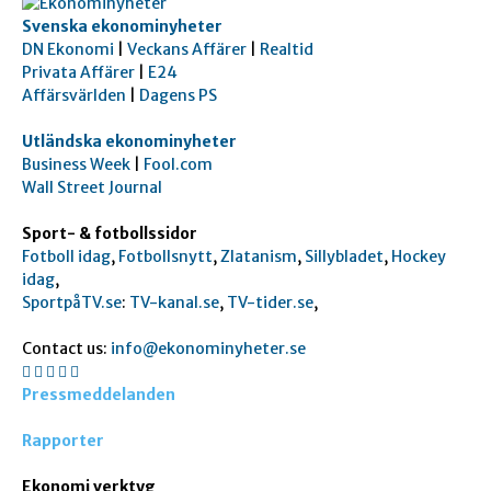
Svenska ekonominyheter
DN Ekonomi
|
Veckans Affärer
|
Realtid
Privata Affärer
|
E24
Affärsvärlden
|
Dagens PS
Utländska ekonominyheter
Business Week
|
Fool.com
Wall Street Journal
Sport- & fotbollssidor
Fotboll idag
,
Fotbollsnytt
,
Zlatanism
,
Sillybladet
,
Hockey
idag
,
SportpåTV.se
:
TV-kanal.se
,
TV-tider.se
,
Contact us:
info@ekonominyheter.se
Pressmeddelanden
Rapporter
Ekonomi verktyg