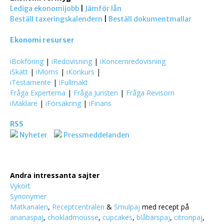
Lediga ekonomijobb
|
Jämför lån
Beställ taxeringskalendern
|
Beställ dokumentmallar
Ekonomi resurser
iBokföring
|
iRedovisning
|
iKoncernredovisning
iSkatt
|
iMoms
|
iKonkurs
|
iTestamente
|
iFullmakt
Fråga Experterna
|
Fråga Juristen
|
Fråga Revisorn
iMäklare
|
iFörsäkring
|
iFinans
RSS
Nyheter
Pressmeddelanden
Andra intressanta sajter
Vykort
Synonymer
Matkanalen
,
Receptcentralen
&
Smulpaj
med recept på
ananaspaj
,
chokladmousse
,
cupcakes
,
blåbärspaj
,
citronpaj
,