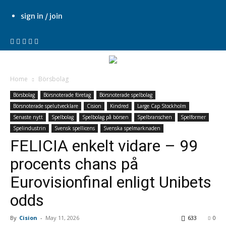
sign in / join
Home
Börsbolag
Börsbolag
Börsnoterade företag
Börsnoterade spelbolag
Börsnoterade spelutvecklare
Cision
Kindred
Large Cap Stockholm
Senaste nytt
Spelbolag
Spelbolag på börsen
Spelbranschen
Spelformer
Spelindustrin
Svensk spellicens
Svenska spelmarknaden
FELICIA enkelt vidare – 99
procents chans på
Eurovisionfinal enligt Unibets
odds
By
Cision
-
May 11, 2026
633
0